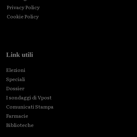
Privacy Policy
Cookie Policy
Html code here! Replace this with any non empty raw html
code and that's it.
Link utili
Elezioni
Speciali
Dossier
I sondaggi di Vpost
Comunicati Stampa
Farmacie
Biblioteche