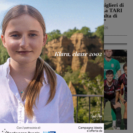
Il Montevarchi affronta
Reggello, i consiglieri di
in amichevole l’Ancona
opposizione: “La TARI
2026 resta più alta di
Calcio
8 Agosto 2026
quella del 2022”
Politica
8 Agosto 2026
Ultime Calcio