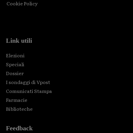
Cookie Policy
Html code here! Replace this with any non empty raw html
code and that's it.
Link utili
Elezioni
Speciali
Dossier
I sondaggi di Vpost
Comunicati Stampa
Farmacie
Biblioteche
Feedback