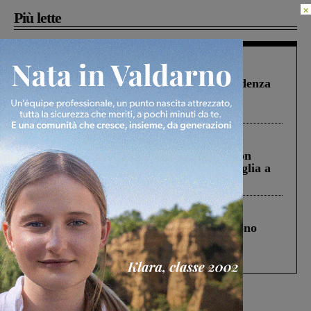
×
Più lette
Figline Incisa Valdarno
1 Agosto 2026
Piscina di Figline finanziata oltre la scadenza
Pnrr, il gruppo di Fratelli d’Italia: “Un
ringraziamento al Governo”
Cronaca
3 Agosto 2026
Scomparso da una struttura di Castiglion
Fiorentino l’uomo che aveva ucciso la figlia a
Levane nel 2020
Cronaca
4 Agosto 2026
Un anno fa la strage in A1 in cui morirono
Gianni, Giulia e Franco. Lo schianto, il
processo, lo stop ai sorpassi fra tir....