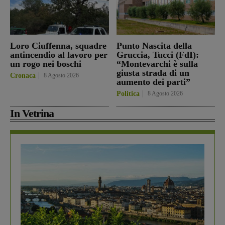
Loro Ciuffenna, squadre
Punto Nascita della
antincendio al lavoro per
Gruccia, Tucci (FdI):
un rogo nei boschi
“Montevarchi è sulla
giusta strada di un
Cronaca
8 Agosto 2026
aumento dei parti”
Politica
8 Agosto 2026
In Vetrina