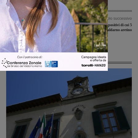
Articolo precedente
Articolo successivo
Motumundi, si apre il festival
Covid-19, 7 nuovi casi positivi di cui 5
dedicato a clima e ambiente. Energia e
in Valdarno aretino
rifiuti al centro dei dibattiti. Premiato
il Nobel Filippo Giorgi
Ultime Notizie