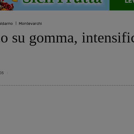
aldarno
Montevarchi
o su gomma, intensifica
05