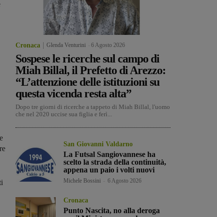
e
Cronaca
Glenda Venturini
-
6 Agosto 2026
Sospese le ricerche sul campo di
Miah Billal, il Prefetto di Arezzo:
“L’attenzione delle istituzioni su
questa vicenda resta alta”
Dopo tre giorni di ricerche a tappeto di Miah Billal, l'uomo
che nel 2020 uccise sua figlia e ferì...
e
San Giovanni Valdarno
re
La Futsal Sangiovannese ha
scelto la strada della continuità,
appena un paio i volti nuovi
Michele Bossini
-
6 Agosto 2026
i
Cronaca
Punto Nascita, no alla deroga