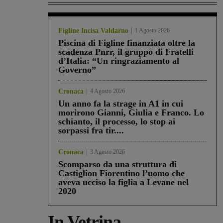
Figline Incisa Valdarno
1 Agosto 2026
Piscina di Figline finanziata oltre la
scadenza Pnrr, il gruppo di Fratelli
d’Italia: “Un ringraziamento al
Governo”
Cronaca
4 Agosto 2026
Un anno fa la strage in A1 in cui
morirono Gianni, Giulia e Franco. Lo
schianto, il processo, lo stop ai
sorpassi fra tir....
Cronaca
3 Agosto 2026
Scomparso da una struttura di
Castiglion Fiorentino l’uomo che
aveva ucciso la figlia a Levane nel
2020
In Vetrina