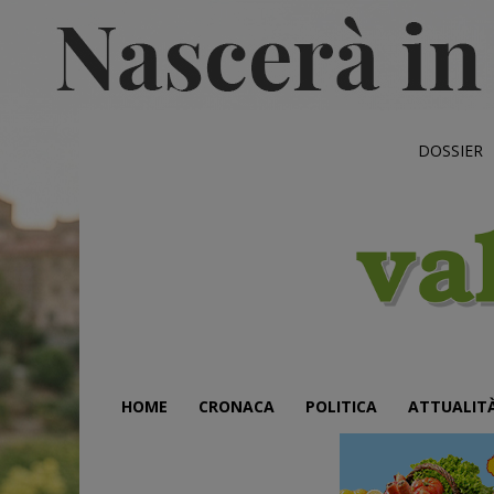
DOSSIER
HOME
CRONACA
POLITICA
ATTUALIT