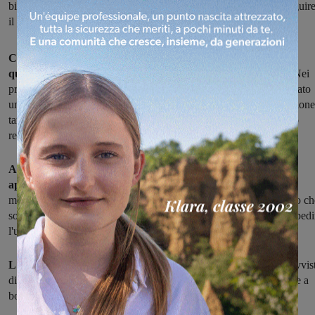
biglietto (e non lo acquista sull’autobus) non sarà possibile proseguir
il viaggio
Controlli più severi a bordo dei pullman di linea, a partire da
quelli appartenenti a Tiemme Spa, fra cui Etruria Mobilità.
Nei
prossimi giorni, in via sperimentale solo su alcune linee, sarà attivato
un servizio di controllo mirato a contrastare il fenomeno dell'evasione
tariffaria che finisce per danneggiare tutti gli utenti che acquistano
regolarmente il biglietto.
A introdurre norme più rigide è stata la nuova normativa
approvata recentemente dalla Regione Toscana
, che prevede
modifiche del sistema sanzionatorio, con multe più care per coloro ch
sono sprovvisti di regolare titolo di viaggio, ma arriva anche a impedi
l'utilizzo dell'autobus.
L'accesso a bordo, infatti, sarà vietato ai viaggiatori
che, sprovvist
di biglietto, non provvedano nemmeno ad acquistarlo direttamente a
bordo con tariffa maggiorata, come prevedono le norme.