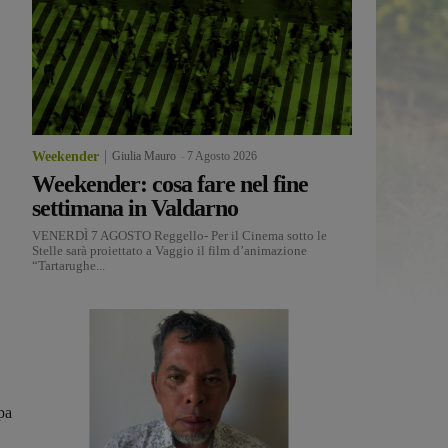
Weekender
Giulia Mauro
-
7 Agosto 2026
Weekender: cosa fare nel fine
settimana in Valdarno
VENERDÌ 7 AGOSTO Reggello- Per il Cinema sotto le
Stelle sarà proiettato a Vaggio il film d’animazione
“Tartarughe...
pa