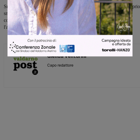
Sul sito web di Tiemme (www.tiemmespa.it) o scaricando sul proprio
smartphone o tablet la App gratuita Tiemme Mobile è possibile
conoscere tutte le modalità introdotte dall'azienda per facilitare
l'acquisto del titolo di viaggio utilizzando strumenti innovativi.
Glenda Venturini
Capo redattore
Share