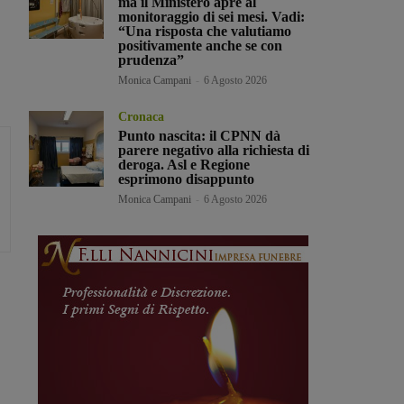
ma il Ministero apre al
monitoraggio di sei mesi. Vadi:
“Una risposta che valutiamo
positivamente anche se con
prudenza”
Monica Campani
-
6 Agosto 2026
Cronaca
Punto nascita: il CPNN dà
parere negativo alla richiesta di
deroga. Asl e Regione
esprimono disappunto
Monica Campani
-
6 Agosto 2026