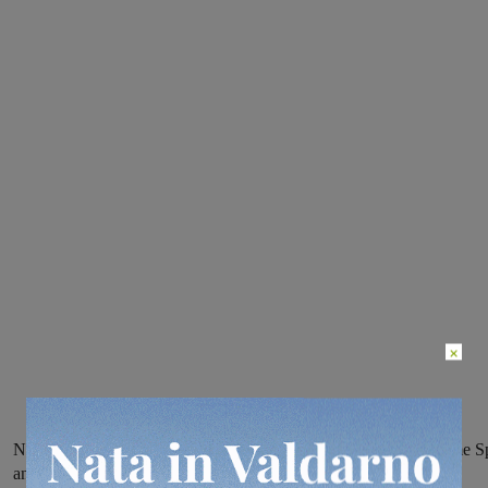
×
Normative più severe introdotte dalla Regione Toscana, la Tiemme S
annuncia per questo controlli più rigidi a bordo: per chi non ha il