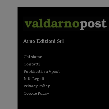
Arno Edizioni Srl
Chi siamo
Contatti
Pubblicità su Vpost
Info Legali
Privacy Policy
Cookie Policy
Html code here! Replace this with any non empty raw
html code and that's it.