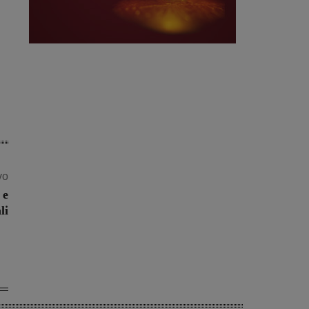
vo
 e
li