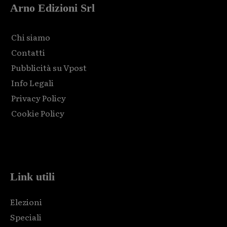
Arno Edizioni Srl
Chi siamo
Contatti
Pubblicità su Vpost
Info Legali
Privacy Policy
Cookie Policy
Html code here! Replace this with any non empty raw html
code and that's it.
Link utili
Elezioni
Speciali