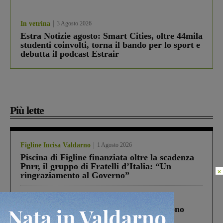
In vetrina
3 Agosto 2026
Estra Notizie agosto: Smart Cities, oltre 44mila
studenti coinvolti, torna il bando per lo sport e
debutta il podcast Estrair
Più lette
Figline Incisa Valdarno
1 Agosto 2026
Piscina di Figline finanziata oltre la scadenza
Pnrr, il gruppo di Fratelli d’Italia: “Un
×
ringraziamento al Governo”
Cronaca
4 Agosto 2026
Un anno fa la strage in A1 in cui morirono
Gianni, Giulia e Franco. Lo schianto, il