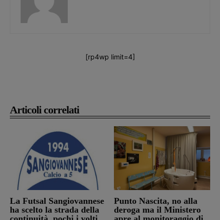
[rp4wp limit=4]
Articoli correlati
La Futsal Sangiovannese
Punto Nascita, no alla
ha scelto la strada della
deroga ma il Ministero
continuità, pochi i volti
apre al monitoraggio di