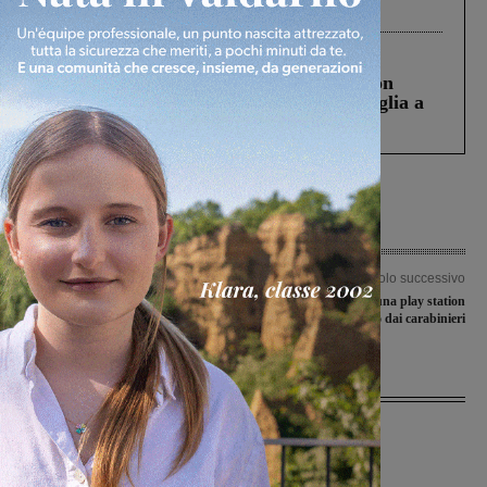
processo, lo stop ai sorpassi fra tir....
Cronaca
3 Agosto 2026
Scomparso da una struttura di Castiglion
Fiorentino l’uomo che aveva ucciso la figlia a
Levane nel 2020
Articolo precedente
Articolo successivo
Semaforo verde al girone di ritorno
Truffa on line, vende una play station
inesistente. Denunciato dai carabinieri
Ultime Notizie