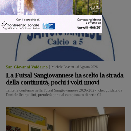
San Giovanni Valdarno
Michele Bossini
-
6 Agosto 2026
La Futsal Sangiovannese ha scelto la strada
della continuità, pochi i volti nuovi
Tante le conferme nella Futsal Sangiovannese 2026-2027, che, guidata da
Daniele Scarpellini, prenderà parte al campionato di serie C1...