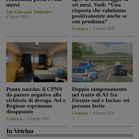
nuovi
sei mesi. Vadi: “Una
risposta che valutiamo
San Giovanni Valdarno
positivamente anche se
6 Agosto 2026
con prudenza”
Cronaca
6 Agosto 2026
Punto nascita: il CPNN
Doppio tamponamento
dà parere negativo alla
nel tratto di A1 fra
richiesta di deroga. Asl e
Firenze sud e Incisa: sei
Regione esprimono
persone ferite
disappunto
Cronaca
6 Agosto 2026
Cronaca
6 Agosto 2026
In Vetrina