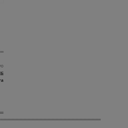
vo
li
ra