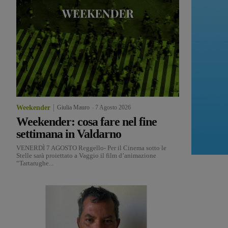
Weekender
Giulia Mauro
-
7 Agosto 2026
Weekender: cosa fare nel fine
settimana in Valdarno
VENERDÌ 7 AGOSTO Reggello- Per il Cinema sotto le
Stelle sarà proiettato a Vaggio il film d’animazione
“Tartarughe...