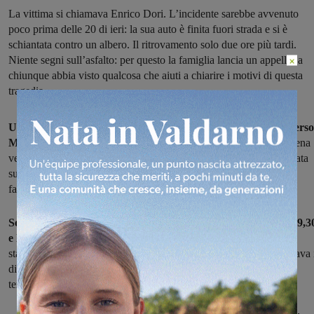
La vittima si chiamava Enrico Dori. L’incidente sarebbe avvenuto
poco prima delle 20 di ieri: la sua auto è finita fuori strada e si è
schiantata contro un albero. Il ritrovamento solo due ore più tardi.
Niente segni sull’asfalto: per questo la famiglia lancia un appello, a
×
chiunque abbia visto qualcosa che aiuti a chiarire i motivi di questa
tragedia
Un tragico incidente, ieri sera sulla Pian di Rona, da Incisa verso
Matassino.
Uno scontro in cui ha perso la vita un ragazzo di appena
venti anni, Enrico Dori. Nessun'altra auto coinvolta, nessuna frenata
sull'asfalto: resta il buio sulle cause dell'incidente, e per questo la
famiglia, oggi, lancia un appello a chiunque abbia visto qualcosa.
Secondo le ricostruzioni, l'incidente sarebbe avvenuto fra le 19,3
e le 20 di ieri sera,
sulla strada di Pian di Rona, all'altezza dello
stabilimento Bitimec. Il ragazzo, a bordo di una Polo nera, viaggiava 
direzione di Matassino. Ad un certo punto la sua auto è finita nel
terreno adiacente la strada, e si è schiantata contro un albero.