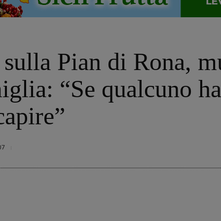
 sulla Pian di Rona, m
iglia: “Se qualcuno h
 capire”
07