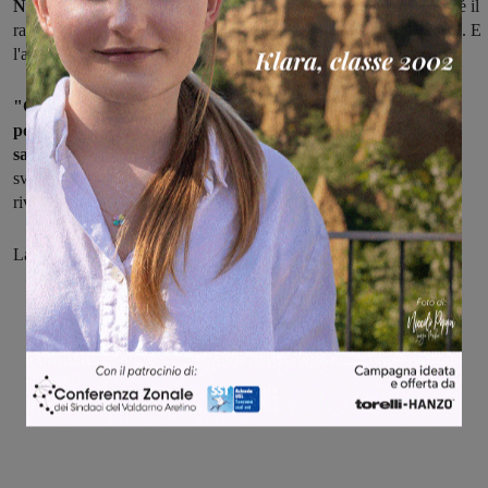
Nessun allarme, finché la famiglia non si è preoccupata
perché il
ragazzo non tornava a casa. A quel punto sono scattate le ricerche. E
l'auto è stata ritrovata intorno alle dieci e mezzo di sera.
"Chiunque abbia visto qualcosa, anche solo un dettaglio, che
possa aiutarci a capire com'è andata, per favore ce lo faccia
sapere",
dice oggi la famiglia. I rilievi e le indagini del caso sono
svolti dai carabinieri della Compagnia di Figline, ai quali si può
rivolgere chi abbia visto qualcosa di utile.
La zona dell'incidente: