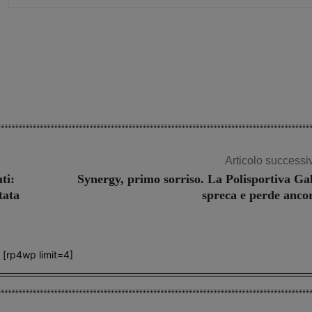
Share
Articolo successi
ti:
Synergy, primo sorriso. La Polisportiva Gal
tata
spreca e perde anco
[rp4wp limit=4]