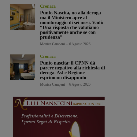
Cronaca
Punto Nascita, no alla deroga
ma il Ministero apre al
monitoraggio di sei mesi. Vadi:
“Una risposta che valutiamo
positivamente anche se con
prudenza”
Monica Campani
-
6 Agosto 2026
Cronaca
Punto nascita: il CPNN dà
parere negativo alla richiesta di
deroga. Asl e Regione
esprimono disappunto
Monica Campani
-
6 Agosto 2026