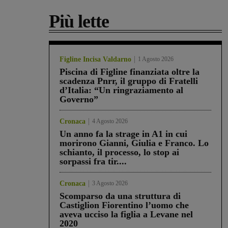
Più lette
Figline Incisa Valdarno
1 Agosto 2026
Piscina di Figline finanziata oltre la
scadenza Pnrr, il gruppo di Fratelli
d’Italia: “Un ringraziamento al
Governo”
Cronaca
4 Agosto 2026
Un anno fa la strage in A1 in cui
morirono Gianni, Giulia e Franco. Lo
schianto, il processo, lo stop ai
sorpassi fra tir....
Cronaca
3 Agosto 2026
Scomparso da una struttura di
Castiglion Fiorentino l’uomo che
aveva ucciso la figlia a Levane nel
2020