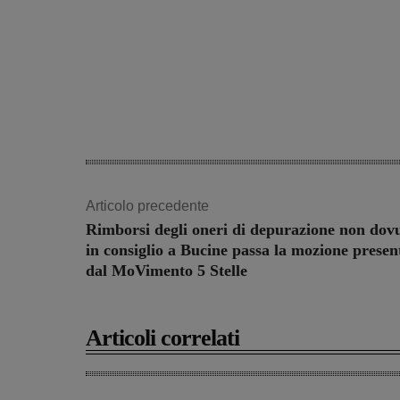
Articolo precedente
Rimborsi degli oneri di depurazione non dovu
in consiglio a Bucine passa la mozione presen
dal MoVimento 5 Stelle
Articoli correlati