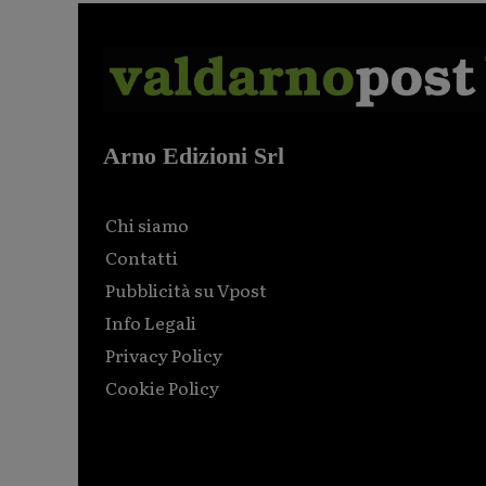
Arno Edizioni Srl
Chi siamo
Contatti
Pubblicità su Vpost
Info Legali
Privacy Policy
Cookie Policy
Html code here! Replace this with any non empty raw
html code and that's it.