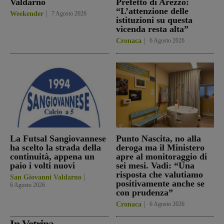
Valdarno
Prefetto di Arezzo:
“L’attenzione delle
Weekender
7 Agosto 2026
istituzioni su questa
vicenda resta alta”
Cronaca
6 Agosto 2026
La Futsal Sangiovannese
Punto Nascita, no alla
ha scelto la strada della
deroga ma il Ministero
continuità, appena un
apre al monitoraggio di
paio i volti nuovi
sei mesi. Vadi: “Una
risposta che valutiamo
San Giovanni Valdarno
positivamente anche se
6 Agosto 2026
con prudenza”
Cronaca
6 Agosto 2026
In Vetrina