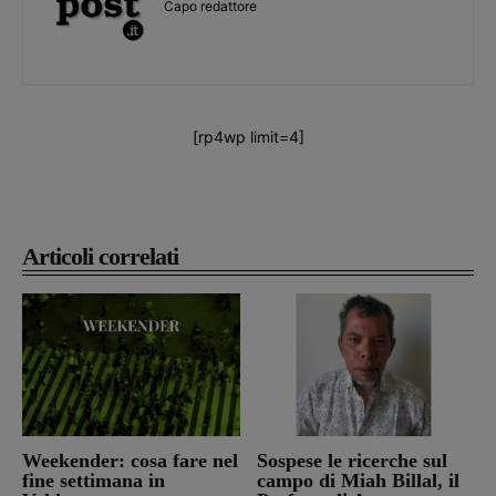
Capo redattore
[rp4wp limit=4]
Articoli correlati
Weekender: cosa fare nel
Sospese le ricerche sul
fine settimana in
campo di Miah Billal, il