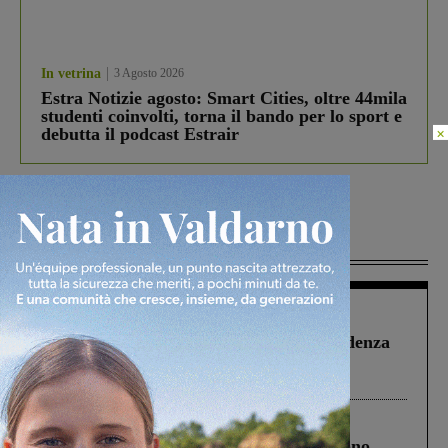
In vetrina
3 Agosto 2026
Estra Notizie agosto: Smart Cities, oltre 44mila
studenti coinvolti, torna il bando per lo sport e
×
debutta il podcast Estrair
Più lette
Figline Incisa Valdarno
1 Agosto 2026
Piscina di Figline finanziata oltre la scadenza
Pnrr, il gruppo di Fratelli d’Italia: “Un
ringraziamento al Governo”
Cronaca
4 Agosto 2026
Un anno fa la strage in A1 in cui morirono