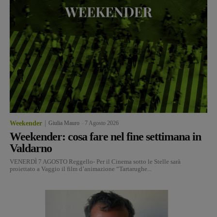
Weekender
Giulia Mauro
-
7 Agosto 2026
Weekender: cosa fare nel fine settimana in
Valdarno
VENERDÌ 7 AGOSTO Reggello- Per il Cinema sotto le Stelle sarà
proiettato a Vaggio il film d’animazione “Tartarughe...