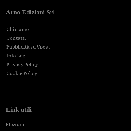
Arno Edizioni Srl
Chi siamo
Contatti
Pubblicità su Vpost
Info Legali
Privacy Policy
Cookie Policy
Html code here! Replace this with any non empty raw html
code and that's it.
Link utili
Elezioni