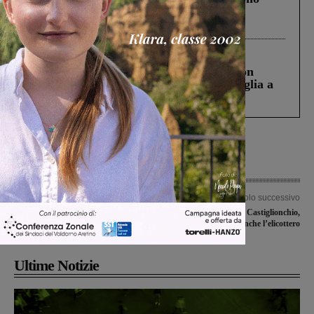
Gianni, Giulia e Franco. Lo schianto, il
processo, lo stop ai sorpassi fra tir....
Cronaca
3 Agosto 2026
Scomparso da una struttura di Castiglion
Fiorentino l’uomo che aveva ucciso la figlia a
Levane nel 2020
Articolo precedente
Articolo successivo
Il problema della Valorizzazione delle
Incendio in località Castiglionchio,
Balze: la proposta dell’architetto Tinti
interviene anche l’elicottero
Ultime Notizie