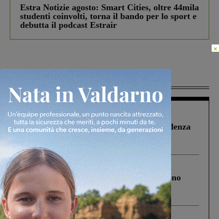
Estra Notizie agosto: Smart Cities, oltre 44mila
studenti coinvolti, torna il bando per lo sport e
debutta il podcast Estrair
×
Più lette
Figline Incisa Valdarno
1 Agosto 2026
Piscina di Figline finanziata oltre la scadenza
Pnrr, il gruppo di Fratelli d’Italia: “Un
ringraziamento al Governo”
Cronaca
4 Agosto 2026
Un anno fa la strage in A1 in cui morirono
Gianni, Giulia e Franco. Lo schianto, il
processo, lo stop ai sorpassi fra tir....
Cronaca
3 Agosto 2026