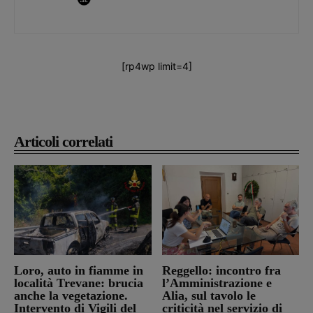
[rp4wp limit=4]
Articoli correlati
Loro, auto in fiamme in
Reggello: incontro fra
località Trevane: brucia
l’Amministrazione e
anche la vegetazione.
Alia, sul tavolo le
Intervento di Vigili del
criticità nel servizio di