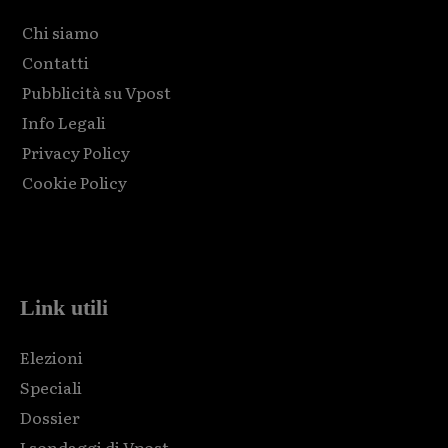
Chi siamo
Contatti
Pubblicità su Vpost
Info Legali
Privacy Policy
Cookie Policy
Html code here! Replace this with any non empty raw html
code and that's it.
Link utili
Elezioni
Speciali
Dossier
I sondaggi di Vpost