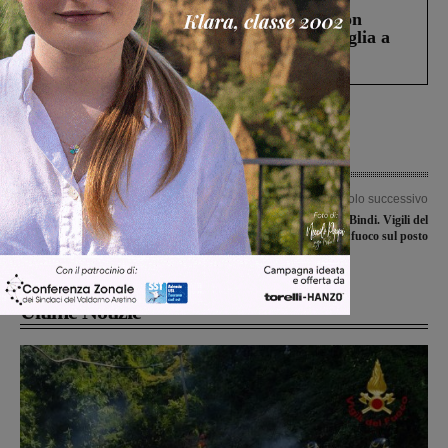
Scomparso da una struttura di Castiglion
Fiorentino l’uomo che aveva ucciso la figlia a
Levane nel 2020
Articolo precedente
Articolo successivo
Isis Valdarno tra passato, presente e
Incendio nella ditta Bindi. Vigili del
futuro. Riconoscimenti ai
fuoco sul posto
neodiplomati e agli ex studenti
Ultime Notizie