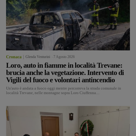
Cronaca
Glenda Venturini
-
7 Agosto 2026
Loro, auto in fiamme in località Trevane:
brucia anche la vegetazione. Intervento di
Vigili del fuoco e volontari antincendio
Un'auto è andata a fuoco oggi mentre percorreva la strada comunale in
località Trevane, nelle montagne sopra Loro Ciuffenna....