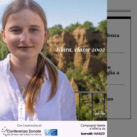
Più lette
Figline Incisa Valdarno
1 Agosto 2026
Piscina di Figline finanziata oltre la scadenza
Pnrr, il gruppo di Fratelli d’Italia: “Un
ringraziamento al Governo”
Cronaca
3 Agosto 2026
Scomparso da una struttura di Castiglion
Fiorentino l’uomo che aveva ucciso la figlia a
Levane nel 2020
Cronaca
4 Agosto 2026
Un anno fa la strage in A1 in cui morirono
Gianni, Giulia e Franco. Lo schianto, il
processo, lo stop ai sorpassi fra tir....