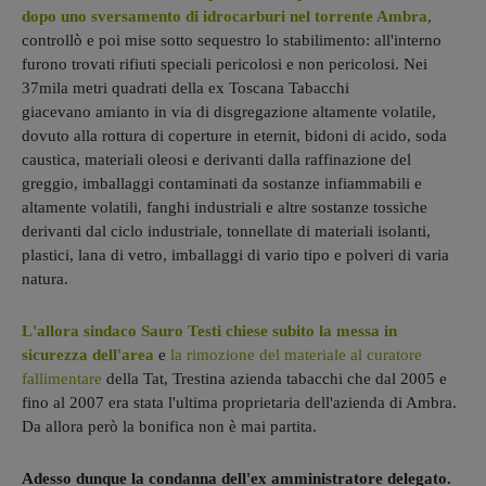
dopo uno sversamento di idrocarburi nel torrente Ambra,
controllò e poi mise sotto sequestro lo stabilimento: all'interno
furono trovati rifiuti speciali pericolosi e non pericolosi. Nei
37mila metri quadrati della ex Toscana Tabacchi
giacevano amianto in via di disgregazione altamente volatile,
dovuto alla rottura di coperture in eternit, bidoni di acido, soda
caustica, materiali oleosi e derivanti dalla raffinazione del
greggio, imballaggi contaminati da sostanze infiammabili e
altamente volatili, fanghi industriali e altre sostanze tossiche
derivanti dal ciclo industriale, tonnellate di materiali isolanti,
plastici, lana di vetro, imballaggi di vario tipo e polveri di varia
natura.
L'allora sindaco Sauro Testi chiese subito la messa in
sicurezza dell'area
e
la rimozione del materiale al curatore
fallimentare
della Tat, Trestina azienda tabacchi che dal 2005 e
fino al 2007 era stata l'ultima proprietaria dell'azienda di Ambra.
Da allora però la bonifica non è mai partita.
Adesso dunque la condanna dell'ex amministratore delegato.