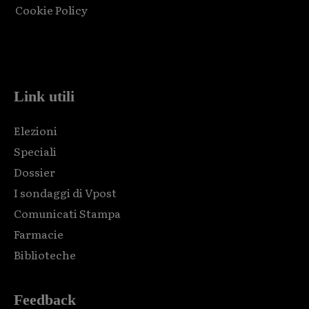
Cookie Policy
Html code here! Replace this with any non empty raw html
code and that's it.
Link utili
Elezioni
Speciali
Dossier
I sondaggi di Vpost
Comunicati Stampa
Farmacie
Biblioteche
Feedback