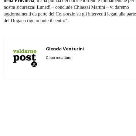
della Provincia
, ma la pulizia dei borri e torrenti è fondamentale per 
nostra sicurezza! Lunedì – conclude Chiassai Martini – vi daremo
aggiornamenti da parte del Consorzio su gli interventi legati alla parte
del Dogana riguardante il centro".
Glenda Venturini
Capo redattore
Share