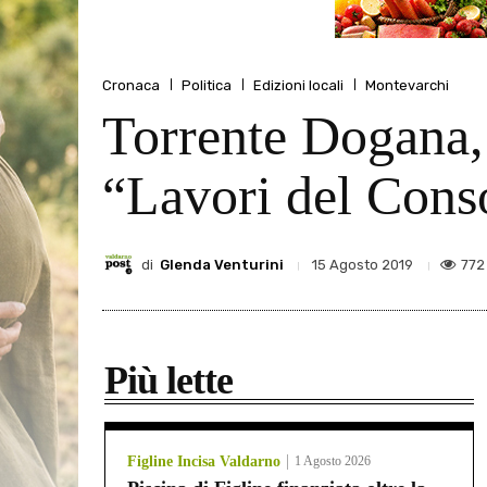
Cronaca
Politica
Edizioni locali
Montevarchi
Torrente Dogana, 
“Lavori del Conso
di
Glenda Venturini
772
15 Agosto 2019
Più lette
Figline Incisa Valdarno
1 Agosto 2026