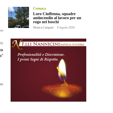
Cronaca
Loro Ciuffenna, squadre
antincendio al lavoro per un
rogo nei boschi
Monica Campani
-
8 Agosto 2026
vo
to
n’