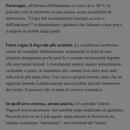
Purtroppo,
all'interno dell'impianto ci sono circa 30°C: la
palestra così si trasforma in una sauna, senza possibilità di
intervenire. "Colpa del riscaldamento lasciato acceso o
dell'impianto?" si domandano i genitori che faticano e non poco
a seguire le partite dagli spalti.
Fuori regna il degrado più assoluto.
Le condizioni sembrano
ormai di completo disfacimento, nonostante si tratti di una
struttura inaugurata pochi anni fa e costata un'enormità rispetto
alle previsioni iniziali. I rivestimenti esterni stanno letteralmente
crollando a pezzi, le transenne dei cantieri non sono mai state
tolte ed in più tanta erba. Una vera e propria foresta visto che un
ingresso laterale è praticamente inaccessibile perchè sommerso
dal verde. E pensare che si tratta di un'area scolastica.
In quell'area esterna, alcuni anni fa,
l'ex preside Valerio
Vagnoli aveva promesso che sarebbe stato realizzato un giardino.
Poi però non se ne è più saputo nulla mentre la Provincia ha
sempre assicurato "attenzione" nei confronti del Vasari.