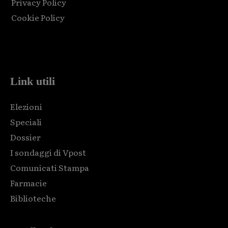
Privacy Policy
Cookie Policy
Html code here! Replace this with any non empty raw html
code and that's it.
Link utili
Elezioni
Speciali
Dossier
I sondaggi di Vpost
Comunicati Stampa
Farmacie
Biblioteche