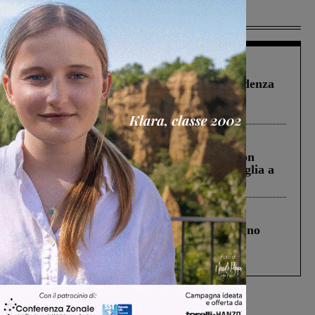
Più lette
Figline Incisa Valdarno
1 Agosto 2026
Piscina di Figline finanziata oltre la scadenza
Pnrr, il gruppo di Fratelli d’Italia: “Un
ringraziamento al Governo”
Cronaca
3 Agosto 2026
Scomparso da una struttura di Castiglion
Fiorentino l’uomo che aveva ucciso la figlia a
Levane nel 2020
Cronaca
4 Agosto 2026
Un anno fa la strage in A1 in cui morirono
Gianni, Giulia e Franco. Lo schianto, il
processo, lo stop ai sorpassi fra tir....