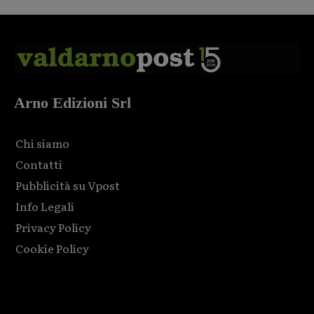
Arno Edizioni Srl
Chi siamo
Contatti
Pubblicità su Vpost
Info Legali
Privacy Policy
Cookie Policy
Html code here! Replace this with any non empty raw html
code and that's it.