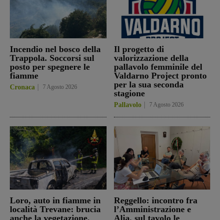
Incendio nel bosco della
Il progetto di
Trappola. Soccorsi sul
valorizzazione della
posto per spegnere le
pallavolo femminile del
fiamme
Valdarno Project pronto
per la sua seconda
Cronaca
7 Agosto 2026
stagione
Pallavolo
7 Agosto 2026
Loro, auto in fiamme in
Reggello: incontro fra
località Trevane: brucia
l’Amministrazione e
anche la vegetazione.
Alia, sul tavolo le