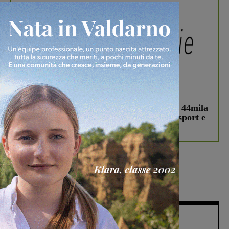
In vetrina
3 Agosto 2026
Estra Notizie agosto: Smart Cities, oltre 44mila
studenti coinvolti, torna il bando per lo sport e
debutta il podcast Estrair
Più lette
Figline Incisa Valdarno
1 Agosto 2026