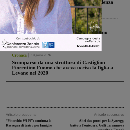
Piscina di Figline finanziata oltre la scadenza
Pnrr, il gruppo di Fratelli d’Italia: “Un
ringraziamento al Governo”
Cronaca
4 Agosto 2026
Un anno fa la strage in A1 in cui morirono
Gianni, Giulia e Franco. Lo schianto, il
processo, lo stop ai sorpassi fra tir....
Cronaca
3 Agosto 2026
Scomparso da una struttura di Castiglion
Fiorentino l’uomo che aveva ucciso la figlia a
Levane nel 2020
Articolo precedente
Articolo successivo
“Pinocchio Wi-Fi”: continua la
Altri due punti per la Synergy,
Rassegna di teatro per famiglie
battuta Pontedera. Galli Terranuova