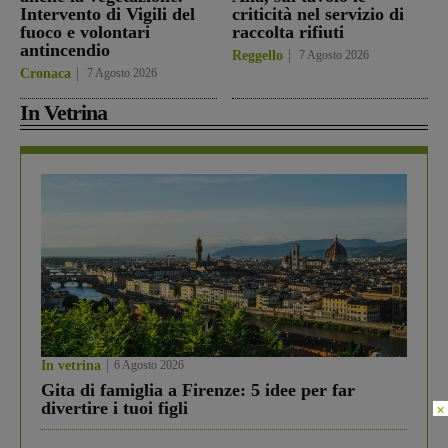
Intervento di Vigili del
criticità nel servizio di
fuoco e volontari
raccolta rifiuti
antincendio
Reggello
7 Agosto 2026
Cronaca
7 Agosto 2026
In Vetrina
In vetrina
6 Agosto 2026
Gita di famiglia a Firenze: 5 idee per far
divertire i tuoi figli
×