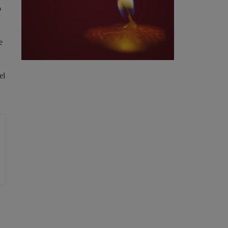
o
e
el