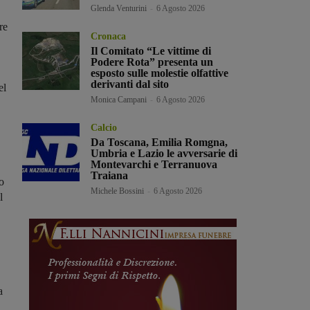
Glenda Venturini
-
6 Agosto 2026
re
Cronaca
Il Comitato “Le vittime di
Podere Rota” presenta un
esposto sulle molestie olfattive
derivanti dal sito
el
Monica Campani
-
6 Agosto 2026
Calcio
Da Toscana, Emilia Romgna,
Umbria e Lazio le avversarie di
Montevarchi e Terranuova
Traiana
o
Michele Bossini
-
6 Agosto 2026
l
a