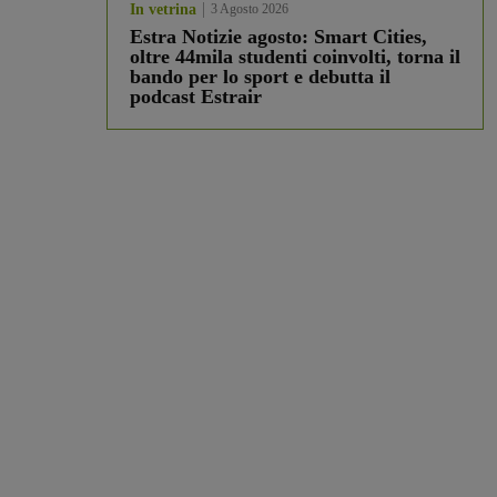
In vetrina
3 Agosto 2026
Estra Notizie agosto: Smart Cities,
oltre 44mila studenti coinvolti, torna il
bando per lo sport e debutta il
podcast Estrair