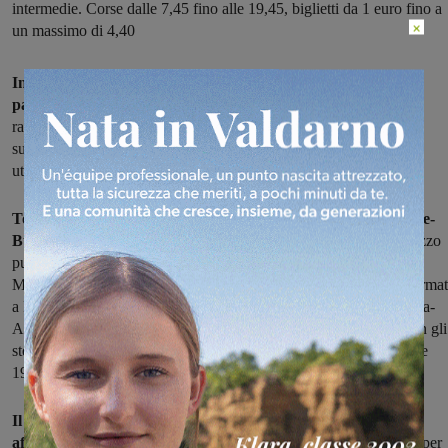
intermedie. Corse dalle 7,45 fino alle 19,45, biglietti da 1 euro fino a
×
un massimo di 4,40
Introdotta nel 2015 con modalità del tutto nuove rispetto al
passato, la Circolare di Vallombrosa ha fatto il botto.
Utenti
raddoppiati per un servizio che consente di scoprire i luoghi più
suggestivi di Reggello e delle sue montagne, senza bisogno di
utilizzare l’auto e di cercare parcheggio.
Tornerà in servizio a partire da domenica 3 luglio la Circolare-
Bus+Trekking, e ci resterà fino al 28 agosto.
Si tratta di un mezzo
pubblico che transiterà da Reggello e Cascia di fronte al Museo
Masaccio, e toccherà tutti i luoghi più suggestivi del territorio. Ferma
a Reggello-capolinea, Pietrapiana, Saltino, Secchieta, Vallombrosa-
Abbazia, Vallombrosa-Bivio Consuma, Vignale e poi indietro con gli
stessi stop. Le corse partono ogni giorno alle 7,45 e terminano alle
19,45.
Il successo di questo servizio è legato al turismo che in estate
affolla la montagna reggellese
. Il bus diventa utile, ad esempio, per