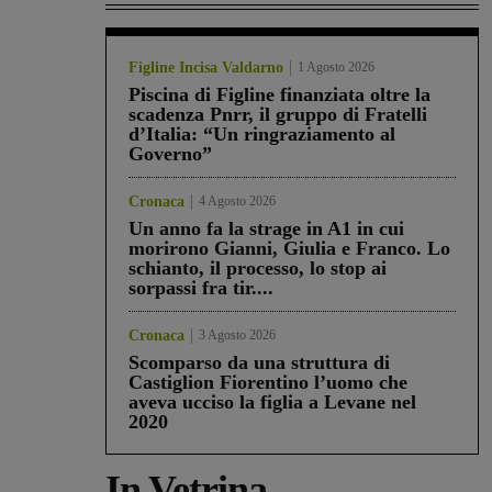
Figline Incisa Valdarno
1 Agosto 2026
Piscina di Figline finanziata oltre la
scadenza Pnrr, il gruppo di Fratelli
d’Italia: “Un ringraziamento al
Governo”
Cronaca
4 Agosto 2026
Un anno fa la strage in A1 in cui
morirono Gianni, Giulia e Franco. Lo
schianto, il processo, lo stop ai
sorpassi fra tir....
Cronaca
3 Agosto 2026
Scomparso da una struttura di
Castiglion Fiorentino l’uomo che
aveva ucciso la figlia a Levane nel
2020
In Vetrina