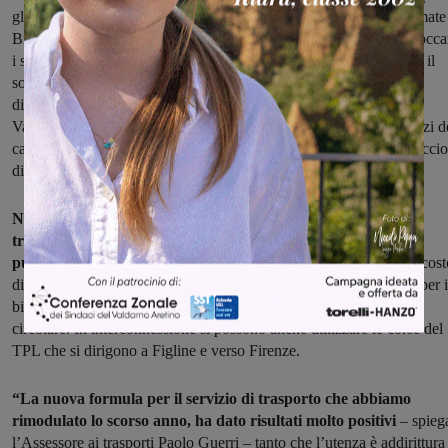
gli amanti del trekking che potranno sfruttare in particolare le fermate
Bivio Secchieta, Vallombrosa-Bivio Consuma e Vignale per imbocca
i suggestivi itinerari trekking che si possono percorrere anche con il
sostegno di guide turistiche Uisp. Il pulmino però sarà anche a
disposizione dei turisti e cittadini che soggiornano a Saltino e
Vallombrosa che avranno un mezzo per sfruttare i negozi e i servizi d
capoluogo, oltre che avere la possibilità di visitare il Museo Masaccio
di Cascia.
Numerose sono le corse giornaliere, l’orario completo si può
trovare sul sito del comune di Reggello o in tutti i luoghi di
pubblica utilità,
dove si possono acquistare anche i biglietti, dal cost
di 1 euro per la corsa semplice, 2.20 per il percorso lungo e 4,40 per i
biglietto giornaliero, che permette di sfruttare tutte le corse della
circolare. In interconnessione si possono anche utilizzare le corse del
TPL che si dirigono a Figline e verso Firenze.
“La nuova formula per il servizio di trasporto che abbiamo
rimodulato lo scorso anno, ha dato risultati molto positivi
– spieg
l’Assessore ai trasporti Paolo Guerri – tanto che l’utenza è addirittura