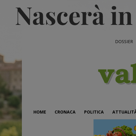
DOSSIER
HOME
CRONACA
POLITICA
ATTUALIT