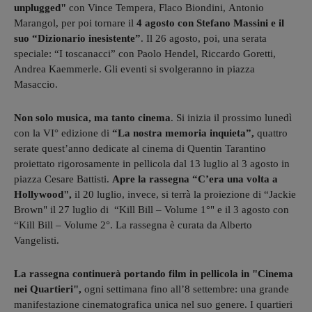
unplugged"
con Vince Tempera, Flaco Biondini, Antonio
Marangol, per poi tornare il
4 agosto con Stefano Massini e il
suo “Dizionario inesistente”
. Il 26 agosto, poi, una serata
speciale: “I toscanacci” con Paolo Hendel, Riccardo Goretti,
Andrea Kaemmerle. Gli eventi si svolgeranno in piazza
Masaccio.
Non solo musica, ma tanto cinema
. Si inizia il prossimo lunedì
con la VI° edizione di
“La nostra memoria inquieta”,
quattro
serate quest’anno dedicate al cinema di Quentin Tarantino
proiettato rigorosamente in pellicola dal 13 luglio al 3 agosto in
piazza Cesare Battisti.
Apre la rassegna “C’era una volta a
Hollywood",
il 20 luglio, invece, si terrà la proiezione di “Jackie
Brown" il 27 luglio di “Kill Bill – Volume 1°" e il 3 agosto con
“Kill Bill – Volume 2°. La rassegna è curata da Alberto
Vangelisti.
La rassegna continuerà portando film in pellicola in "Cinema
nei Quartieri",
ogni settimana fino all’8 settembre: una grande
manifestazione cinematografica unica nel suo genere. I quartieri