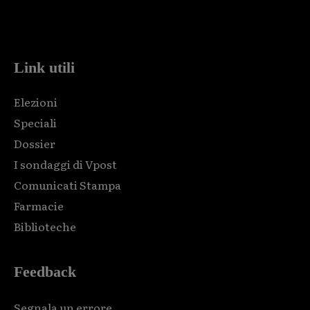
Html code here! Replace this with any non empty raw html
code and that's it.
Link utili
Elezioni
Speciali
Dossier
I sondaggi di Vpost
Comunicati Stampa
Farmacie
Biblioteche
Feedback
Segnala un errore