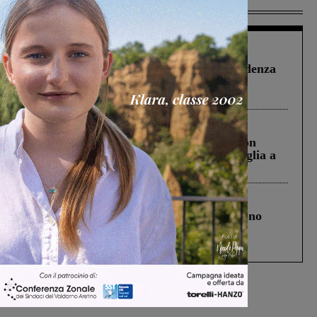
Più lette
Figline Incisa Valdarno
1 Agosto 2026
Piscina di Figline finanziata oltre la scadenza
Pnrr, il gruppo di Fratelli d’Italia: “Un
ringraziamento al Governo”
Cronaca
3 Agosto 2026
Scomparso da una struttura di Castiglion
Fiorentino l’uomo che aveva ucciso la figlia a
Levane nel 2020
Cronaca
4 Agosto 2026
Un anno fa la strage in A1 in cui morirono
Gianni, Giulia e Franco. Lo schianto, il
processo, lo stop ai sorpassi fra tir....