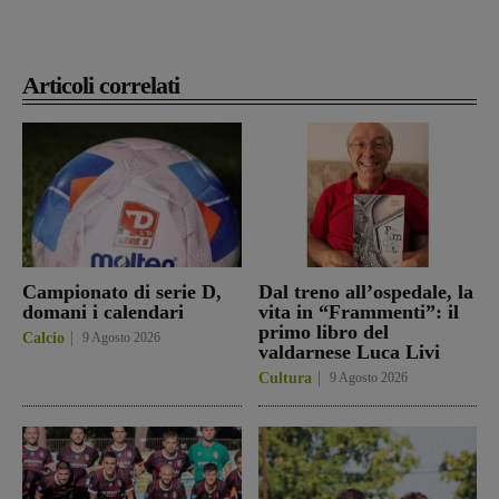
Articoli correlati
Campionato di serie D,
Dal treno all’ospedale, la
domani i calendari
vita in “Frammenti”: il
primo libro del
Calcio
9 Agosto 2026
valdarnese Luca Livi
Cultura
9 Agosto 2026