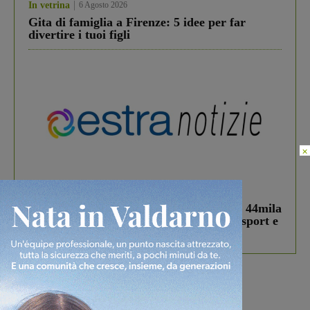
In vetrina
6 Agosto 2026
Gita di famiglia a Firenze: 5 idee per far
divertire i tuoi figli
×
In vetrina
3 Agosto 2026
Estra Notizie agosto: Smart Cities, oltre 44mila
studenti coinvolti, torna il bando per lo sport e
debutta il podcast Estrair