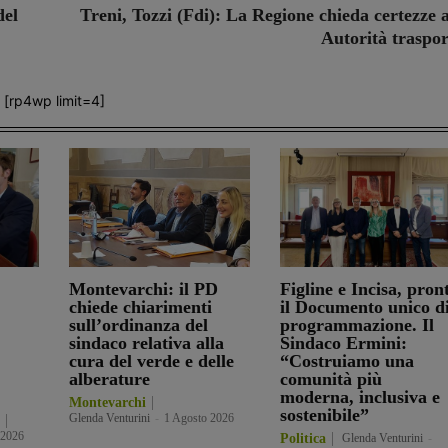
del
Treni, Tozzi (Fdi): La Regione chieda certezze 
Autorità traspor
[rp4wp limit=4]
Montevarchi: il PD
Figline e Incisa, pron
chiede chiarimenti
il Documento unico d
sull’ordinanza del
programmazione. Il
sindaco relativa alla
Sindaco Ermini:
cura del verde e delle
“Costruiamo una
alberature
comunità più
moderna, inclusiva e
Montevarchi
sostenibile”
Glenda Venturini
-
1 Agosto 2026
 2026
Politica
Glenda Venturini
-