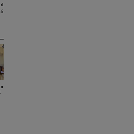
ad
ti
to
i