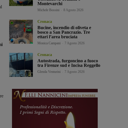
Montevarchi
al
Michele Bossini
-
8 Agosto 2026
Cronaca
Bucine, incendio di oliveta e
bosco a San Pancrazio. Tre
ettari l’area bruciata
Monica Campani
-
7 Agosto 2026
mi
Cronaca
Autostrada, furgoncino a fuoco
tra Firenze sud e Incisa Reggello
Glenda Venturini
-
7 Agosto 2026
re