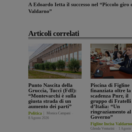
A Edoardo Ietta il successo nel “Piccolo giro 
Valdarno”
Articoli correlati
Punto Nascita della
Piscina di Figline
Gruccia, Tucci (FdI):
finanziata oltre la
“Montevarchi è sulla
scadenza Pnrr, il
giusta strada di un
gruppo di Fratelli
aumento dei parti”
d’Italia: “Un
ringraziamento al
Politica
Monica Campani
-
Governo”
8 Agosto 2026
Figline Incisa Valdarno
Glenda Venturini
-
1 Agosto