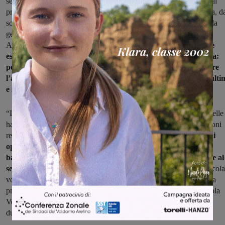
sentono “lontani” dall’ente regionale. Le criticità sono evidenti: dai
problemi dei pendolari alle liste d’attesa per una visita specialistica, d
sovraffollamento dei pronto soccorso alla viabilità carente, fino alla
gestione dei rifiuti e al potenziamento della stazione ferroviaria di
Arezzo per i trasporti locali e nazionali.
Chi oggi si candida deve
essere consapevole che questo impegno ha una doppia valenza:
portare avanti progetti concreti e allo stesso tempo, contrastare
l’avanzata delle destre, sempre meno attente ai bisogni degli ulti
e sempre più allineate alla difesa dei privilegiati”.
“Infine, una riflessione sul nuovo percorso che il Movimento 5 Stelle
ha scelto di intraprendere all’interno di una coalizione per le elezioni
regionali. Ritengo questa novità fondamentale:
dopo dieci anni di
opposizione, abbiamo l’opportunità di trasformare le nostre
battaglie in azioni concrete, mettendo finalmente le nostre idee al
servizio di tutte le cittadine e i cittadini toscani.
Un saluto particola
voglio dedicarlo a tutti gli iscritti dei quattro gruppi territoriali della
provincia, in particolare Barbara Storri Lucio Bianchi Sereni Nicola
Venturini che insieme a me vivranno questa magnifica esperienza
durante tutta la campagna elettorale”.