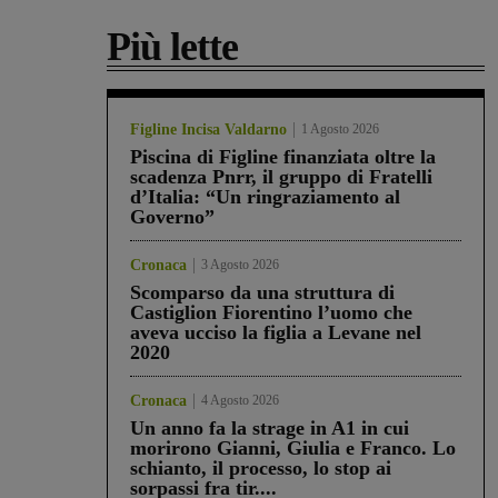
Più lette
Figline Incisa Valdarno
1 Agosto 2026
Piscina di Figline finanziata oltre la
scadenza Pnrr, il gruppo di Fratelli
d’Italia: “Un ringraziamento al
Governo”
Cronaca
3 Agosto 2026
Scomparso da una struttura di
Castiglion Fiorentino l’uomo che
aveva ucciso la figlia a Levane nel
2020
Cronaca
4 Agosto 2026
Un anno fa la strage in A1 in cui
morirono Gianni, Giulia e Franco. Lo
schianto, il processo, lo stop ai
sorpassi fra tir....