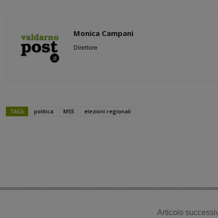
Monica Campani
Direttore
TAGS
politica
M5S
elezioni regionali
Share
Articolo successi