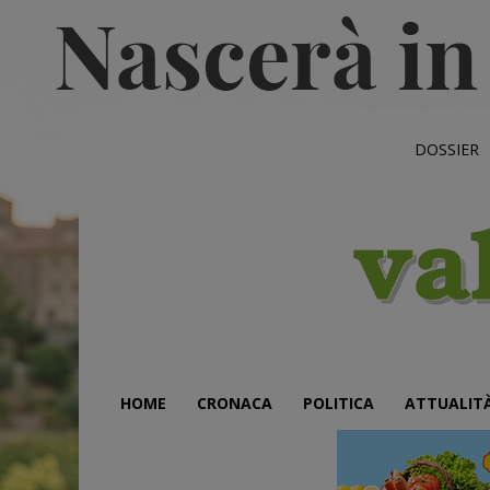
DOSSIER
HOME
CRONACA
POLITICA
ATTUALIT