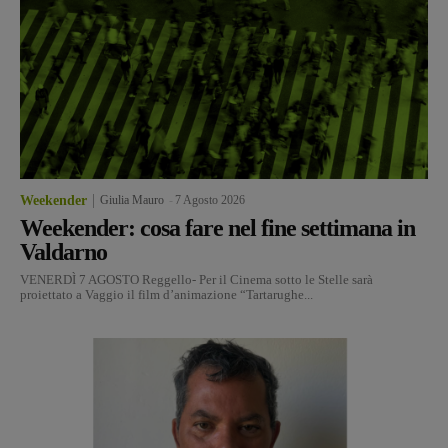
Weekender
Giulia Mauro
-
7 Agosto 2026
Weekender: cosa fare nel fine settimana in
Valdarno
VENERDÌ 7 AGOSTO Reggello- Per il Cinema sotto le Stelle sarà
proiettato a Vaggio il film d’animazione “Tartarughe...