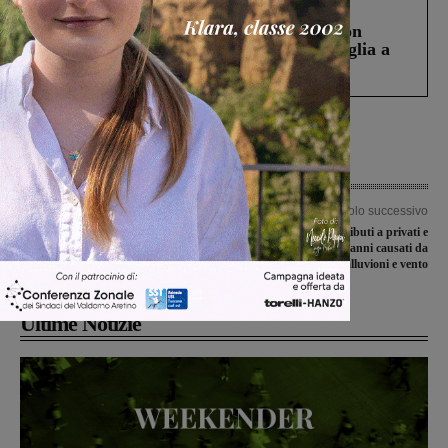
Cronaca
3 Agosto 2026
Scomparso da una struttura di Castiglion
Fiorentino l’uomo che aveva ucciso la figlia a
Levane nel 2020
Articolo precedente
Articolo successivo
Manutenzione al fontanello di via
Arrivano i contributi a privati e
Napoli. Tornerà in funzione a
aziende per i danni causati da
settembre
alluvioni e vento
Ultime Notizie