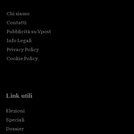
Chi siamo
Contatti
Pubblicità su Vpost
Info Legali
Privacy Policy
Cookie Policy
Html code here! Replace this with any non empty raw html
code and that's it.
Link utili
Elezioni
Speciali
Dossier