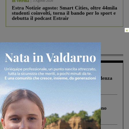
In vetrina
3 Agosto 2026
Estra Notizie agosto: Smart Cities, oltre 44mila
studenti coinvolti, torna il bando per lo sport e
debutta il podcast Estrair
×
Più lette
Figline Incisa Valdarno
1 Agosto 2026
Piscina di Figline finanziata oltre la scadenza
Pnrr, il gruppo di Fratelli d’Italia: “Un
ringraziamento al Governo”
Cronaca
4 Agosto 2026
Un anno fa la strage in A1 in cui morirono
Gianni, Giulia e Franco. Lo schianto, il
processo, lo stop ai sorpassi fra tir....