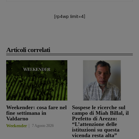
[rp4wp limit=4]
Articoli correlati
Weekender: cosa fare nel
Sospese le ricerche sul
fine settimana in
campo di Miah Billal, il
Valdarno
Prefetto di Arezzo:
“L’attenzione delle
Weekender
7 Agosto 2026
istituzioni su questa
vicenda resta alta”