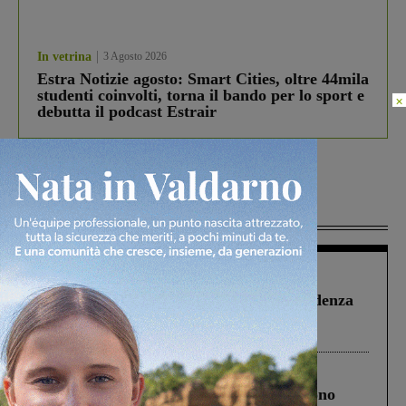
In vetrina
3 Agosto 2026
Estra Notizie agosto: Smart Cities, oltre 44mila
studenti coinvolti, torna il bando per lo sport e
×
debutta il podcast Estrair
Più lette
Figline Incisa Valdarno
1 Agosto 2026
Piscina di Figline finanziata oltre la scadenza
Pnrr, il gruppo di Fratelli d’Italia: “Un
ringraziamento al Governo”
Cronaca
4 Agosto 2026
Un anno fa la strage in A1 in cui morirono