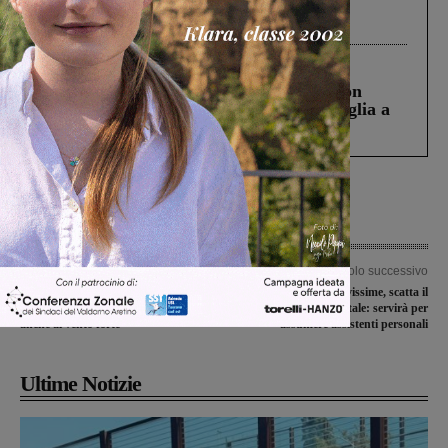
Gianni, Giulia e Franco. Lo schianto, il
processo, lo stop ai sorpassi fra tir....
Cronaca
3 Agosto 2026
Scomparso da una struttura di Castiglion
Fiorentino l’uomo che aveva ucciso la figlia a
Levane nel 2020
Articolo precedente
Articolo successivo
Maltempo, nel pomeriggio codice
Disabilità gravissime, scatta il
arancione per temporali. Attenzione
contributo sperimentale: servirà per
anche al vento forte
assumere assistenti personali
Ultime Notizie