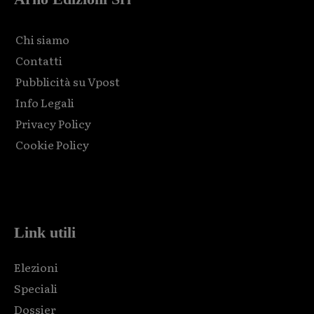
Chi siamo
Contatti
Pubblicità su Vpost
Info Legali
Privacy Policy
Cookie Policy
Html code here! Replace this with any non empty raw html
code and that's it.
Link utili
Elezioni
Speciali
Dossier