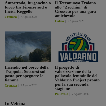
Autostrada, furgoncino a
Il Terranuova Traiana
fuoco tra Firenze sud e
allo “Zecchini” di
Incisa Reggello
Grosseto per una gara
amichevole
Cronaca
7 Agosto 2026
Calcio
7 Agosto 2026
Incendio nel bosco della
Il progetto di
Trappola. Soccorsi sul
valorizzazione della
posto per spegnere le
pallavolo femminile del
fiamme
Valdarno Project pronto
per la sua seconda
Cronaca
7 Agosto 2026
stagione
Pallavolo
7 Agosto 2026
In Vetrina