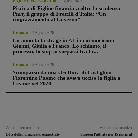
Figline Incisa Valdarno
1 Agosto 2026
Piscina di Figline finanziata oltre la scadenza
Pnrr, il gruppo di Fratelli d’Italia: “Un
ringraziamento al Governo”
Cronaca
4 Agosto 2026
Un anno fa la strage in A1 in cui morirono
Gianni, Giulia e Franco. Lo schianto, il
processo, lo stop ai sorpassi fra tir....
Cronaca
3 Agosto 2026
Scomparso da una struttura di Castiglion
Fiorentino l’uomo che aveva ucciso la figlia a
Levane nel 2020
Articolo precedente
Articolo successivo
Blitz della municipale, sequestrato
Sospesa l’attività per 15 giorni al