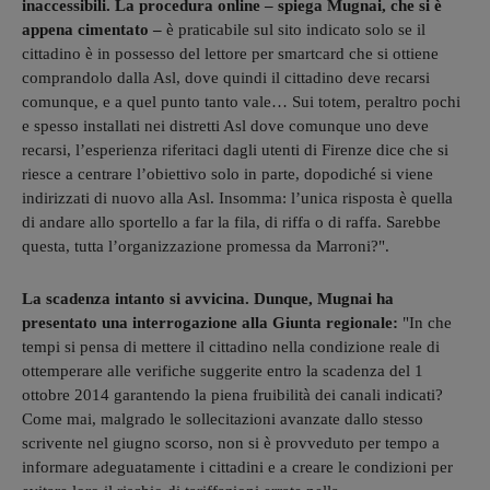
inaccessibili. La procedura online – spiega Mugnai, che si è
appena cimentato –
è praticabile sul sito indicato solo se il
cittadino è in possesso del lettore per smartcard che si ottiene
comprandolo dalla Asl, dove quindi il cittadino deve recarsi
comunque, e a quel punto tanto vale… Sui totem, peraltro pochi
e spesso installati nei distretti Asl dove comunque uno deve
recarsi, l’esperienza riferitaci dagli utenti di Firenze dice che si
riesce a centrare l’obiettivo solo in parte, dopodiché si viene
indirizzati di nuovo alla Asl. Insomma: l’unica risposta è quella
di andare allo sportello a far la fila, di riffa o di raffa. Sarebbe
questa, tutta l’organizzazione promessa da Marroni?".
La scadenza intanto si avvicina. Dunque, Mugnai ha
presentato una interrogazione alla Giunta regionale:
"In che
tempi si pensa di mettere il cittadino nella condizione reale di
ottemperare alle verifiche suggerite entro la scadenza del 1
ottobre 2014 garantendo la piena fruibilità dei canali indicati?
Come mai, malgrado le sollecitazioni avanzate dallo stesso
scrivente nel giugno scorso, non si è provveduto per tempo a
informare adeguatamente i cittadini e a creare le condizioni per