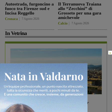
Autostrada, furgoncino a
Il Terranuova Traiana
fuoco tra Firenze sud e
allo “Zecchini” di
Incisa Reggello
Grosseto per una gara
amichevole
Cronaca
7 Agosto 2026
Calcio
7 Agosto 2026
In Vetrina
×
In vetrina
6 Agosto 2026
Gita di famiglia a Firenze: 5 idee per far
divertire i tuoi figli