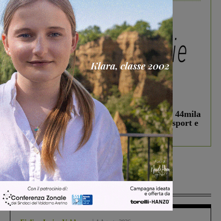
In vetrina
3 Agosto 2026
Estra Notizie agosto: Smart Cities, oltre 44mila
studenti coinvolti, torna il bando per lo sport e
debutta il podcast Estrair
Più lette