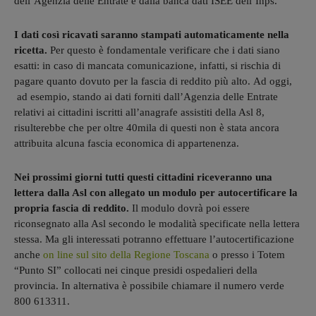
dell’Agenzia delle Entrate e dalla banca dati ISEE dell’Inps.
I dati così ricavati saranno stampati automaticamente nella
ricetta.
Per questo è fondamentale verificare che i dati siano
esatti: in caso di mancata comunicazione, infatti, si rischia di
pagare quanto dovuto per la fascia di reddito più alto. Ad oggi,
ad esempio, stando ai dati forniti dall’Agenzia delle Entrate
relativi ai cittadini iscritti all’anagrafe assistiti della Asl 8,
risulterebbe che per oltre 40mila di questi non è stata ancora
attribuita alcuna fascia economica di appartenenza.
Nei prossimi giorni tutti questi cittadini riceveranno una
lettera dalla Asl con allegato un modulo per autocertificare la
propria fascia di reddito.
Il modulo dovrà poi essere
riconsegnato alla Asl secondo le modalità specificate nella lettera
stessa. Ma gli interessati potranno effettuare l’autocertificazione
anche
on line sul sito della Regione Toscana
o presso i Totem
“Punto SI” collocati nei cinque presidi ospedalieri della
provincia. In alternativa è possibile chiamare il numero verde
800 613311.