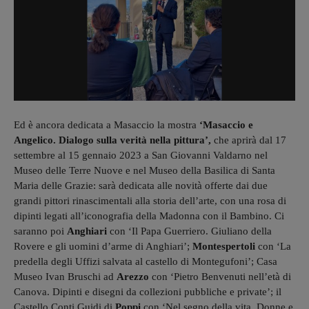
Ed è ancora dedicata a Masaccio la mostra
‘Masaccio e
Angelico. Dialogo sulla verità nella pittura’,
che aprirà dal 17
settembre al 15 gennaio 2023 a San Giovanni Valdarno nel
Museo delle Terre Nuove e nel Museo della Basilica di Santa
Maria delle Grazie: sarà dedicata alle novità offerte dai due
grandi pittori rinascimentali alla storia dell’arte, con una rosa di
dipinti legati all’iconografia della Madonna con il Bambino. Ci
saranno poi
Anghiari
con ‘Il Papa Guerriero. Giuliano della
Rovere e gli uomini d’arme di Anghiari’;
Montespertoli
con ‘La
predella degli Uffizi salvata al castello di Montegufoni’; Casa
Museo Ivan Bruschi ad
Arezzo
con ‘Pietro Benvenuti nell’età di
Canova. Dipinti e disegni da collezioni pubbliche e private’; il
Castello Conti Guidi di
Poppi
con ‘Nel segno della vita. Donne e