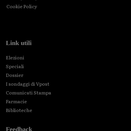
Cookie Policy
Html code here! Replace this with any non empty raw html
code and that's it.
Link utili
Elezioni
Speciali
Dossier
I sondaggi di Vpost
Comunicati Stampa
Farmacie
Biblioteche
Feedback