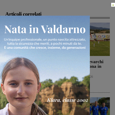
×
Articoli correlati
S-Passo al Museo, anche
Un buon Montevarchi
in Valdarno i musei
batte 2-1 l’Ancona in
aprono le porte ai
amichevole
ragazzi per i campi di
Calcio
10 Agosto 2026
settembre
Cultura
10 Agosto 2026