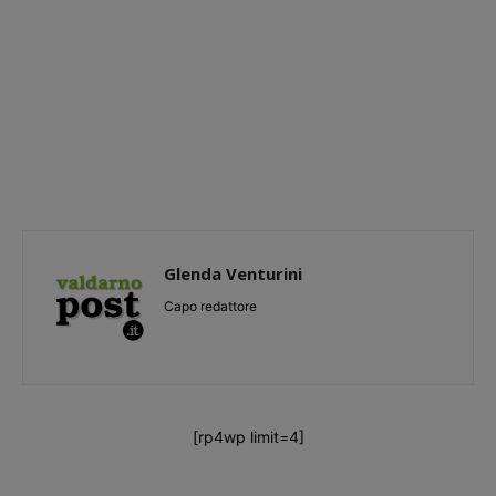
Glenda Venturini
Capo redattore
[rp4wp limit=4]