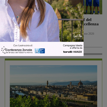
La Sangiovannese tiene
Ufficiale lo staff del
testa al San Donato
Figline per l’Eccellenza
Tavarnelle, che però
2026-2027
passa 0-1
Primo piano
9 Agosto 2026
San Giovanni Valdarno
9 Agosto 2026
In Vetrina