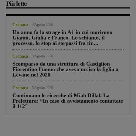
Più lette
Cronaca
4 Agosto 2026
Un anno fa la strage in A1 in cui morirono
Gianni, Giulia e Franco. Lo schianto, il
processo, lo stop ai sorpassi fra tir....
Cronaca
3 Agosto 2026
Scomparso da una struttura di Castiglion
Fiorentino l’uomo che aveva ucciso la figlia a
Levane nel 2020
Cronaca
5 Agosto 2026
Continuano le ricerche di Miah Billal. La
Prefettura: “In caso di avvistamento contattate
il 112”