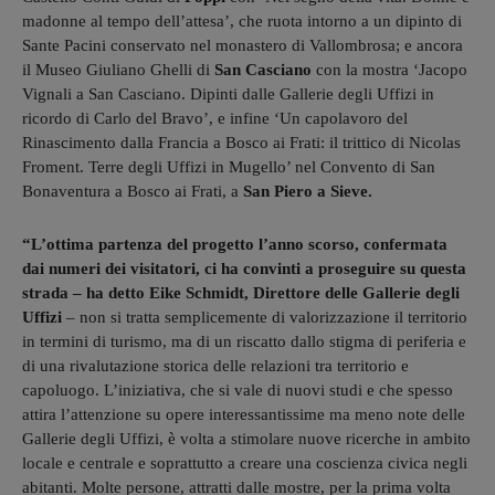
madonne al tempo dell’attesa’, che ruota intorno a un dipinto di
Sante Pacini conservato nel monastero di Vallombrosa; e ancora
il Museo Giuliano Ghelli di
San
Casciano
con la mostra ‘Jacopo
Vignali a San Casciano. Dipinti dalle Gallerie degli Uffizi in
ricordo di Carlo del Bravo’, e infine ‘Un capolavoro del
Rinascimento dalla Francia a Bosco ai Frati: il trittico di Nicolas
Froment. Terre degli Uffizi in Mugello’ nel Convento di San
Bonaventura a Bosco ai Frati, a
San Piero a Sieve.
“L’ottima partenza del progetto l’anno scorso, confermata
dai numeri dei visitatori, ci ha convinti a proseguire su questa
strada – ha detto Eike Schmidt, Direttore delle Gallerie degli
Uffizi
– non si tratta semplicemente di valorizzazione il territorio
in termini di turismo, ma di un riscatto dallo stigma di periferia e
di una rivalutazione storica delle relazioni tra territorio e
capoluogo. L’iniziativa, che si vale di nuovi studi e che spesso
attira l’attenzione su opere interessantissime ma meno note delle
Gallerie degli Uffizi, è volta a stimolare nuove ricerche in ambito
locale e centrale e soprattutto a creare una coscienza civica negli
abitanti. Molte persone, attratti dalle mostre, per la prima volta