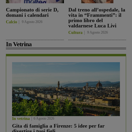
Campionato di serie D,
Dal treno all’ospedale, la
domani i calendari
vita in “Frammenti”: il
primo libro del
Calcio
9 Agosto 2026
valdarnese Luca Livi
Cultura
9 Agosto 2026
In Vetrina
In vetrina
6 Agosto 2026
Gita di famiglia a Firenze: 5 idee per far
divertire i tuoi figli