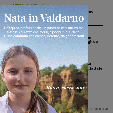
Cronaca
4 Agosto 2026
Un anno fa la strage in A1 in cui morirono
Gianni, Giulia e Franco. Lo schianto, il
processo, lo stop ai sorpassi fra tir....
Cronaca
3 Agosto 2026
Scomparso da una struttura di Castiglion
Fiorentino l’uomo che aveva ucciso la figlia a
Levane nel 2020
Cronaca
5 Agosto 2026
Continuano le ricerche di Miah Billal. La
Prefettura: “In caso di avvistamento contattate
il 112”
Articolo precedente
Articolo successivo