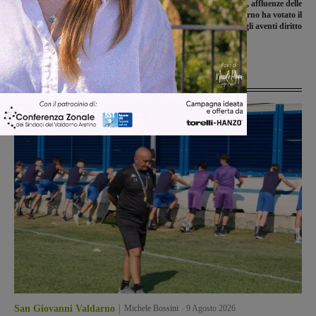
Lavoro, dopo la denuncia della Cgil
Elezioni regionali, affluenze delle
arriva la marcia indietro di Sarni:
15.00: in Valdarno ha votato il
reintegrata la lavoratrice precaria
49,80% degli aventi diritto
incinta
Ultime Notizie
San Giovanni Valdarno
Michele Bossini
-
9 Agosto 2026