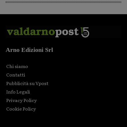
Arno Edizioni Srl
Chi siamo
Contatti
Pubblicità su Vpost
Info Legali
Privacy Policy
Cookie Policy
Html code here! Replace this with any non empty raw html
code and that's it.