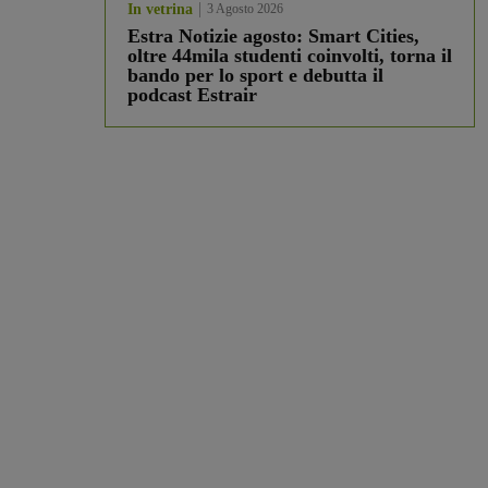
In vetrina
3 Agosto 2026
Estra Notizie agosto: Smart Cities,
oltre 44mila studenti coinvolti, torna il
bando per lo sport e debutta il
podcast Estrair