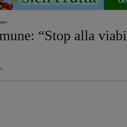
olini
une: “Stop alla viabil
10