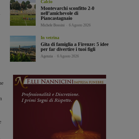
Calcio
Montevarchi sconfitto 2-0
i
nell’amichevole di
Piancastagnaio
Michele Bossini
-
6 Agosto 2026
In vetrina
Gita di famiglia a Firenze: 5 idee
per far divertire i tuoi figli
Agenzia
-
6 Agosto 2026
he
on
e
l