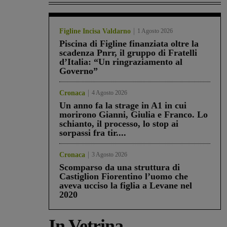
Figline Incisa Valdarno
1 Agosto 2026
Piscina di Figline finanziata oltre la
scadenza Pnrr, il gruppo di Fratelli
d’Italia: “Un ringraziamento al
Governo”
Cronaca
4 Agosto 2026
Un anno fa la strage in A1 in cui
morirono Gianni, Giulia e Franco. Lo
schianto, il processo, lo stop ai
sorpassi fra tir....
Cronaca
3 Agosto 2026
Scomparso da una struttura di
Castiglion Fiorentino l’uomo che
aveva ucciso la figlia a Levane nel
2020
In Vetrina