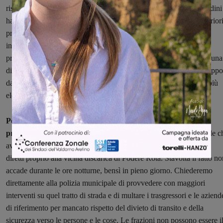
risparmiato per la necessità di una maggiore manutenzione. I cittadini
hanno paura che il passaggio dei mezzi pesanti possa causare ulterior
problemi alla struttura. Si tratta purtroppo dell'ennesimo caso di
inadeguato presidio del territorio. Inutile riempirsi la bocca di
promozione e valorizzazione dei luoghi nelle balze, anche se con una
discarica tra le più grandi della regione collocata a un tiro di schioppo
dal borgo e dalle abitazioni, quando non si riesce ad applicare le più
elementari regole di buona amministrazione".
Per questo Terranuova in Comune annuncia che richiederà
provvedimenti alla polizia municipale
: "Un controllo sulle strade c
avviene troppo saltuariamente anche per i numerosi mezzi pesanti
diretti proprio alla vicina discarica di Podere Rota. Stavolta il fatto n
accade durante le ore notturne, bensì in pieno giorno. Chiederemo
direttamente alla polizia municipale di provvedere con maggiori
interventi su quel tratto di strada e di multare i trasgressori e le aziend
di riferimento per mancato rispetto del divieto di transito e della
sicurezza verso le persone e le cose. Le frazioni non possono essere i