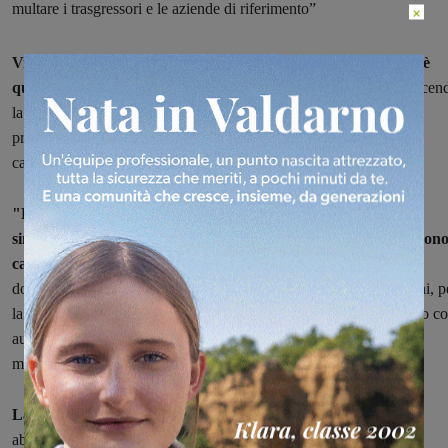
multare i trasgressori e le aziende di riferimento”
×
Viabilità selvaggia e pericolosa per i cittadini a Piantravigne: è
quanto denuncia la Lista civica Terranuova in Comune
adducen
la causa al passaggio dei camion della raccolta vetro "
sebbene nei
pressi della discarica e dopo il bivio per Piantravigne, si trovi un
cartello stradale di divieto di accesso per questi mezzi pesanti".
"Più volte i cittadini hanno segnalato il fatto alle autorità, al
sindaco e alla giunta. Purtroppo, come al solito, le lamentele son
cadute nel vuoto.
E nulla è stato fatto. Queste segnalazioni sono
dovute, non solo al disagio, ma anche alla pericolosità per i pedoni, p
la presenza di anziani e di bambini nella frazione, e per lo scambio c
auto che percorrono una carreggiata in direzione Piantravigne già
molto stretta".
La Lista continua
: "Per accedere al piccolo borgo di circa 150
abitanti, i camion oltrepassano un ponte che dovrebbe essere