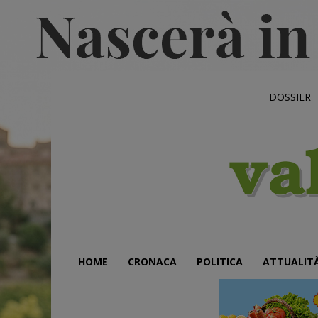
DOSSIER
HOME
CRONACA
POLITICA
ATTUALIT