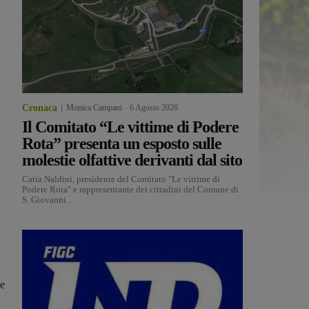
Cronaca
Monica Campani
-
6 Agosto 2026
Il Comitato “Le vittime di Podere
Rota” presenta un esposto sulle
molestie olfattive derivanti dal sito
Catia Naldini, presidente del Comitato "Le vittime di
Podere Rota" e rappresentante dei cittadini del Comune di
S. Giovanni...
le