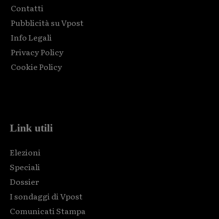
Contatti
Pubblicità su Vpost
Info Legali
Privacy Policy
Cookie Policy
Html code here! Replace this with any non empty raw html
code and that's it.
Link utili
Elezioni
Speciali
Dossier
I sondaggi di Vpost
Comunicati Stampa