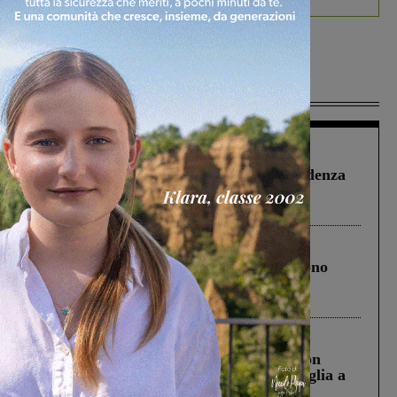
Più lette
Figline Incisa Valdarno
1 Agosto 2026
Piscina di Figline finanziata oltre la scadenza
Pnrr, il gruppo di Fratelli d’Italia: “Un
ringraziamento al Governo”
Cronaca
4 Agosto 2026
Un anno fa la strage in A1 in cui morirono
Gianni, Giulia e Franco. Lo schianto, il
processo, lo stop ai sorpassi fra tir....
Cronaca
3 Agosto 2026
Scomparso da una struttura di Castiglion
Fiorentino l’uomo che aveva ucciso la figlia a
Levane nel 2020