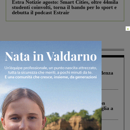
Estra Notizie agosto: Smart Cities, oltre 44mila
studenti coinvolti, torna il bando per lo sport e
debutta il podcast Estrair
×
Più lette
Figline Incisa Valdarno
1 Agosto 2026
Piscina di Figline finanziata oltre la scadenza
Pnrr, il gruppo di Fratelli d’Italia: “Un
ringraziamento al Governo”
Cronaca
3 Agosto 2026
Scomparso da una struttura di Castiglion
Fiorentino l’uomo che aveva ucciso la figlia a
Levane nel 2020
Cronaca
4 Agosto 2026