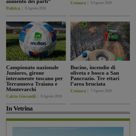
aumento dei parti”
Cronaca
8 Agosto 2026
Politica
8 Agosto 2026
Campionato nazionale
Bucine, incendio di
Juniores, girone
oliveta e bosco a San
interamente toscano per
Pancrazio. Tre ettari
Terranuova Traiana e
l’area bruciata
Montevarchi
Cronaca
7 Agosto 2026
Calcio Giovanili
8 Agosto 2026
In Vetrina