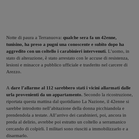
Notte di paura a Terranuova:
qualche sera fa un 42enne,
tunisino, ha preso a pugni una conoscente e subito dopo ha
aggredito con un coltello i carabinieri intervenuti.
L’uomo, in
stato di alterazione, è stato arrestato con le accuse di resistenza,
lesioni e minacce a pubblico ufficiale e trasferito nel carcere di
Arezzo.
A
dare l’allarme al 112 sarebbero stati i vicini allarmati dalle
urla provenienti da un appartamento.
Secondo la ricostruzione,
riportata questa mattina dal quotidiano La Nazione, il 42enne si
sarebbe introdotto nell’abitazione della donna picchiandola e
prendendola a testate. All’arrivo dei carabinieri, poi, ancora in
preda al delirio, avrebbe poi estratto un coltello a serramanico
cercando di colpirli. I militari sono riusciti a immobilizzarlo e a
disarmarlo.