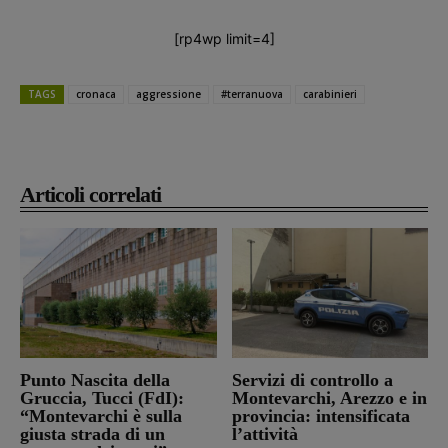
[rp4wp limit=4]
TAGS
cronaca
aggressione
#terranuova
carabinieri
Articoli correlati
Punto Nascita della
Servizi di controllo a
Gruccia, Tucci (FdI):
Montevarchi, Arezzo e in
“Montevarchi è sulla
provincia: intensificata
giusta strada di un
l’attività