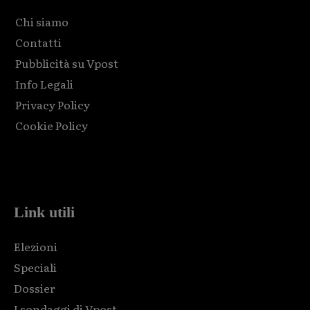
Chi siamo
Contatti
Pubblicità su Vpost
Info Legali
Privacy Policy
Cookie Policy
Html code here! Replace this with any non empty raw html
code and that's it.
Link utili
Elezioni
Speciali
Dossier
I sondaggi di Vpost