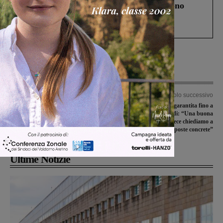
Un anno fa la strage in A1 in cui morirono
Gianni, Giulia e Franco. Lo schianto, il
processo, lo stop ai sorpassi fra tir....
Articolo precedente
Articolo successivo
Furti in abitazione, Valdarno nel
Linea direttissima garantita fino a
mirino dei ladri. Numerose le
luglio 2027, Vadi: “Una buona
segnalazioni
notizia. Sui ritardi invece chiediamo a
Trenitalia risposte concrete”
Ultime Notizie