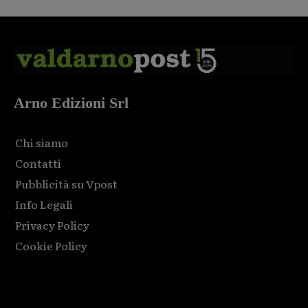
Arno Edizioni Srl
Chi siamo
Contatti
Pubblicità su Vpost
Info Legali
Privacy Policy
Cookie Policy
Html code here! Replace this with any non empty raw html
code and that's it.