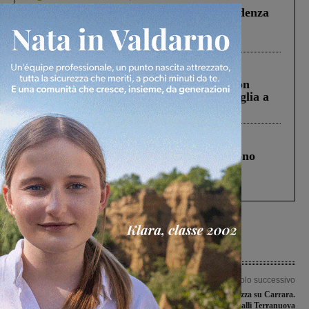
Piscina di Figline finanziata oltre la scadenza
Pnrr, il gruppo di Fratelli d’Italia: “Un
ringraziamento al Governo”
Cronaca
3 Agosto 2026
Scomparso da una struttura di Castiglion
Fiorentino l’uomo che aveva ucciso la figlia a
Levane nel 2020
Cronaca
4 Agosto 2026
Un anno fa la strage in A1 in cui morirono
Gianni, Giulia e Franco. Lo schianto, il
processo, lo stop ai sorpassi fra tir....
Articolo precedente
Articolo successivo
“Grave che in Valdarno non ci sia più
Synergy in scioltezza su Carrara.
il Giudice di pace”. Interviene il
Cade ancora il Galli Terranuova