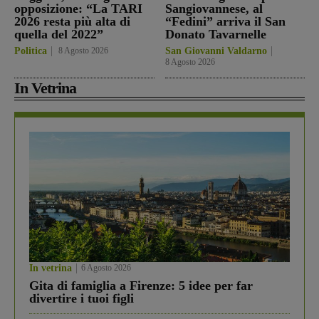
opposizione: “La TARI
Sangiovannese, al
2026 resta più alta di
“Fedini” arriva il San
quella del 2022”
Donato Tavarnelle
Politica
8 Agosto 2026
San Giovanni Valdarno
8 Agosto 2026
In Vetrina
In vetrina
6 Agosto 2026
Gita di famiglia a Firenze: 5 idee per far
divertire i tuoi figli