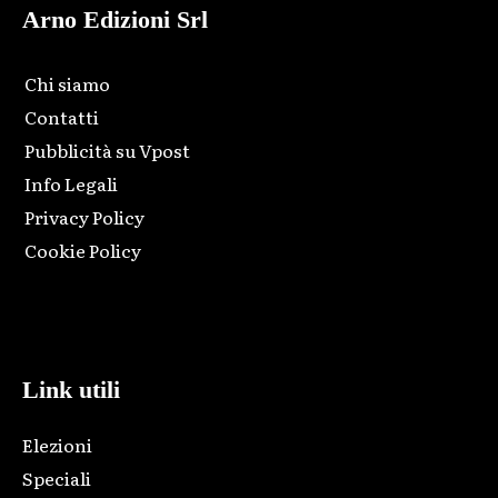
Arno Edizioni Srl
Chi siamo
Contatti
Pubblicità su Vpost
Info Legali
Privacy Policy
Cookie Policy
Html code here! Replace this with any non empty raw html
code and that's it.
Link utili
Elezioni
Speciali