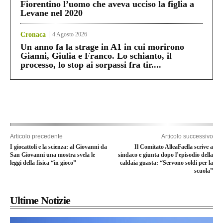
Fiorentino l’uomo che aveva ucciso la figlia a
Levane nel 2020
Cronaca
4 Agosto 2026
Un anno fa la strage in A1 in cui morirono
Gianni, Giulia e Franco. Lo schianto, il
processo, lo stop ai sorpassi fra tir....
Articolo precedente
Articolo successivo
I giocattoli e la scienza: al Giovanni da
Il Comitato AlleaFaella scrive a
San Giovanni una mostra svela le
sindaco e giunta dopo l’episodio della
leggi della fisica “in gioco”
caldaia guasta: “Servono soldi per la
scuola”
Ultime Notizie