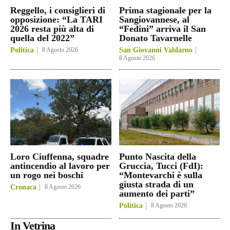
Reggello, i consiglieri di
Prima stagionale per la
opposizione: “La TARI
Sangiovannese, al
2026 resta più alta di
“Fedini” arriva il San
quella del 2022”
Donato Tavarnelle
Politica
8 Agosto 2026
San Giovanni Valdarno
8 Agosto 2026
Loro Ciuffenna, squadre
Punto Nascita della
antincendio al lavoro per
Gruccia, Tucci (FdI):
un rogo nei boschi
“Montevarchi è sulla
giusta strada di un
Cronaca
8 Agosto 2026
aumento dei parti”
Politica
8 Agosto 2026
In Vetrina