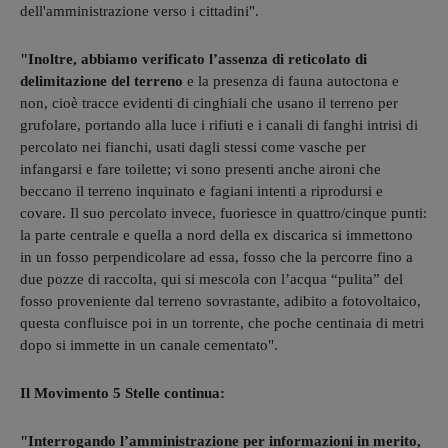
dell'amministrazione verso i cittadini".
"Inoltre, abbiamo verificato l’assenza di reticolato di
delimitazione del terreno
e la presenza di fauna autoctona e
non, cioè tracce evidenti di cinghiali che usano il terreno per
grufolare, portando alla luce i rifiuti e i canali di fanghi intrisi di
percolato nei fianchi, usati dagli stessi come vasche per
infangarsi e fare toilette; vi sono presenti anche aironi che
beccano il terreno inquinato e fagiani intenti a riprodursi e
covare. Il suo percolato invece, fuoriesce in quattro/cinque punti:
la parte centrale e quella a nord della ex discarica si immettono
in un fosso perpendicolare ad essa, fosso che la percorre fino a
due pozze di raccolta, qui si mescola con l’acqua “pulita” del
fosso proveniente dal terreno sovrastante, adibito a fotovoltaico,
questa confluisce poi in un torrente, che poche centinaia di metri
dopo si immette in un canale cementato".
Il Movimento 5 Stelle continua:
"Interrogando l’amministrazione per informazioni in merito,