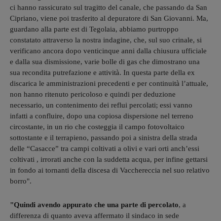
ci hanno rassicurato sul tragitto del canale, che passando da San
Cipriano, viene poi trasferito al depuratore di San Giovanni. Ma,
guardano alla parte est di Tegolaia, abbiamo purtroppo
constatato attraverso la nostra indagine, che, sul suo crinale, si
verificano ancora dopo venticinque anni dalla chiusura ufficiale
e dalla sua dismissione, varie bolle di gas che dimostrano una
sua recondita putrefazione e attività. In questa parte della ex
discarica le amministrazioni precedenti e per continuità l’attuale,
non hanno ritenuto pericoloso e quindi per deduzione
necessario, un contenimento dei reflui percolati; essi vanno
infatti a confluire, dopo una copiosa dispersione nel terreno
circostante, in un rio che costeggia il campo fotovoltaico
sottostante e il terrapieno, passando poi a sinistra della strada
delle “Casacce” tra campi coltivati a olivi e vari orti anch’essi
coltivati , irrorati anche con la suddetta acqua, per infine gettarsi
in fondo ai tornanti della discesa di Vacchereccia nel suo relativo
borro".
"Quindi avendo appurato che una parte di percolato
, a
differenza di quanto aveva affermato il sindaco in sede