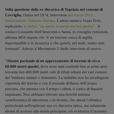
Sulla questione della ex discarica di Tegolaia nel comune di
Cavriglia,
chiusa nel 1974, intervenne
nel marzo 2012
l'associazione Valdarno Europa
. L'allora sindaco Ivano Ferri,
replicando,
la definì "un nervo scoperto ma ben gestita".
Il
sindaco Leonardo Dell’Innocenti o Sanni, in consiglio comunale,
afferma M5S rispose che "è un’enorme vasca di argilla,
impermeabile e in sicurezza e che quindi, nel male, siamo stati
fortunati". Adesso il Movimento 5 Stelle interviene di nuovo.
"Stiamo parlando di un appezzamento di terreno di circa
60.000 metri quadri,
dove sono stati conferiti fino ai primi anni
novanta ben 400.000 metri cubi di rifiuti urbani dei vari comuni
del Valdarno aretino e fiorentino. La suddetta non ha un'adeguata
copertura del terreno e con il normale deflusso dell’acqua
piovana, che permea con il tempo i rifiuti, si carica di liquami
inquinanti. Non abbiamo rilevato una benché minima
cartellonistica di attenzione o di divieto, che attesti l’effettiva
pericolosità nell'esplorare una ex discarica attiva, ma solamente
divieti di accesso alla strada principale; ciò evidenzia il lassismo