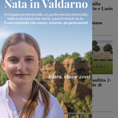
Il Comitato “Le vittime
Da Toscana, Emilia
di Podere Rota” presenta
Romgna, Umbria e Lazio
un esposto sulle molestie
le avversarie di
olfattive derivanti dal
Montevarchi e
sito
Terranuova Traiana
Cronaca
6 Agosto 2026
Calcio
6 Agosto 2026
Morto Francesco
Montevarchi sconfitto 2-
Guccini, aveva 86 anni.
0 nell’amichevole di
Il 25 aprile del 2024
Piancastagnaio
venne a Gropina per
Calcio
6 Agosto 2026
celebrare la Liberazione
Cronaca
6 Agosto 2026
In Vetrina