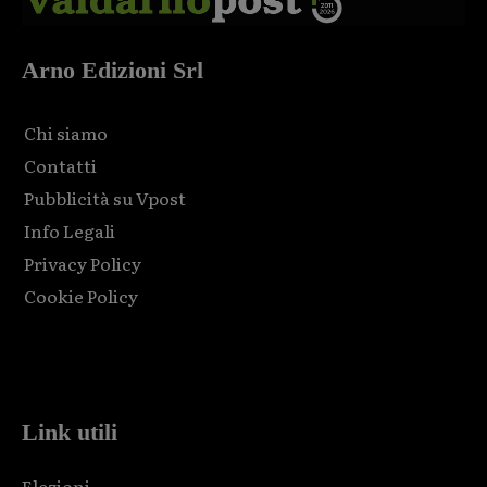
Arno Edizioni Srl
Chi siamo
Contatti
Pubblicità su Vpost
Info Legali
Privacy Policy
Cookie Policy
Html code here! Replace this with any non empty raw html
code and that's it.
Link utili
Elezioni