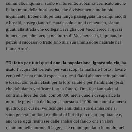
comunale, inquina il suolo e il torrente, abbiamo verificato anche
l’altro tratto della fuori uscita, che è visivamente molto più
inquinante. Ebbene, dopo una lunga passeggiata tra campi incolti
e boschi, costeggiando il canale solo a tratti cementato, siamo
giunti alla strada che collega Cavriglia con Vacchereccia, qui si
immette con altra acqua nel borro di Vacchereccia, inquinando
perciò il successivo tratto fino alla sua immissione naturale nel
fiume Arno".
"Di fatto per tutti questi anni la popolazione, ignorando ciò,
ha
usato l’acqua del torrente per vari scopi (annaffiare l’orto , lavare
ecc.) ed è stata quindi esposta a questi fluidi altamente inquinanti
e tossici con esiti nefasti per la loro salute e per l’ambiente (esiti
che dobbiamo verificare fino in fondo). Ora, facciamo alcuni
conti alla luce dei dati: con 60.000 metri quadri di superfice la
normale piovosità del luogo si attesta sui 1000 mm annui a metro
quadro, per cui nei venticinque anni dalla sua dismissione si
sono generati milioni e milioni di litri di percolato inquinante e,
anche se oggi risultasse dalle analisi del fluido che i valori
rientrano nelle norme di legge, si è comunque fatto in modo, nel