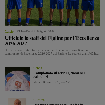
Calcio
Michele Bossini
-
9 Agosto 2026
Ufficiale lo staff del Figline per l’Eccellenza
2026-2027
Ufficializzato lo staff tecnico che affiancherà mister Loris Beoni nel
campionato di Eccellenza 2026-2027 del Figline. La società gialloblù ha...
Calcio
Campionato di serie D, domani i
calendari
Michele Bossini
-
9 Agosto 2026
Cultura
Dal treno all’ospedale, la vita in