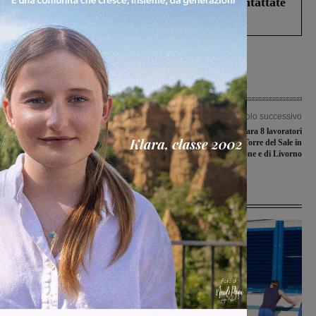
Prefettura: “In caso di avvistamento contattate
il 112”
Articolo precedente
Articolo successivo
Martedì il consiglio comunale,
Arrivati a Santa Barbara 8 lavoratori
all’ordine del giorno anche
della centrale di Torre del Sale in
l’acquisizione dello sferisterio
dismissione e di Livorno
Ultime Notizie