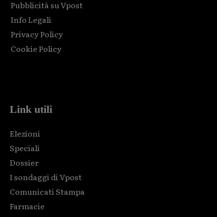
Pubblicità su Vpost
Info Legali
Privacy Policy
Cookie Policy
Html code here! Replace this with any non empty raw html
code and that's it.
Link utili
Elezioni
Speciali
Dossier
I sondaggi di Vpost
Comunicati Stampa
Farmacie