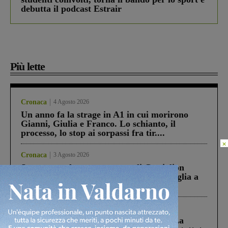
debutta il podcast Estrair
Più lette
Cronaca
4 Agosto 2026
Un anno fa la strage in A1 in cui morirono
Gianni, Giulia e Franco. Lo schianto, il
processo, lo stop ai sorpassi fra tir....
×
Cronaca
3 Agosto 2026
Scomparso da una struttura di Castiglion
Fiorentino l’uomo che aveva ucciso la figlia a
Levane nel 2020
Cronaca
5 Agosto 2026
Continuano le ricerche di Miah Billal. La