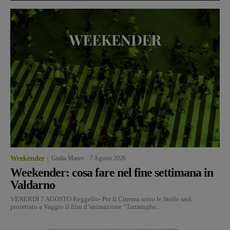
Weekender
Giulia Mauro
-
7 Agosto 2026
Weekender: cosa fare nel fine settimana in
Valdarno
VENERDÌ 7 AGOSTO Reggello- Per il Cinema sotto le Stelle sarà
proiettato a Vaggio il film d’animazione “Tartarughe...