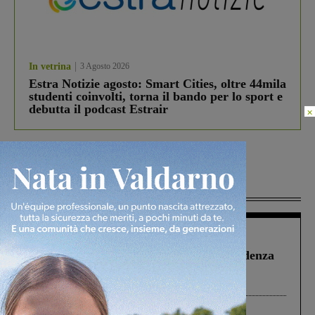
In vetrina
3 Agosto 2026
Estra Notizie agosto: Smart Cities, oltre 44mila
studenti coinvolti, torna il bando per lo sport e
debutta il podcast Estrair
×
Più lette
Figline Incisa Valdarno
1 Agosto 2026
Piscina di Figline finanziata oltre la scadenza
Pnrr, il gruppo di Fratelli d’Italia: “Un
ringraziamento al Governo”
Cronaca
4 Agosto 2026