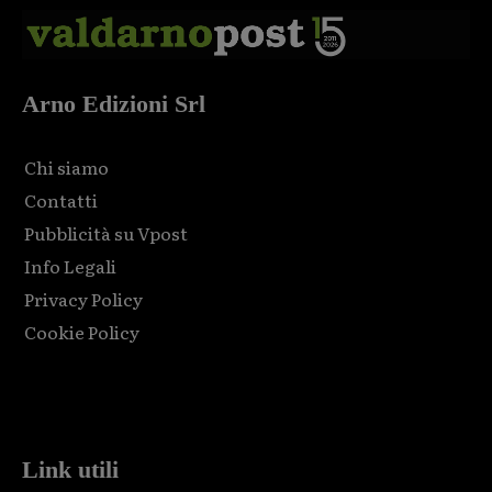
Arno Edizioni Srl
Chi siamo
Contatti
Pubblicità su Vpost
Info Legali
Privacy Policy
Cookie Policy
Html code here! Replace this with any non empty raw html
code and that's it.
Link utili