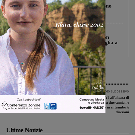
Un anno fa la strage in A1 in cui morirono
Gianni, Giulia e Franco. Lo schianto, il
processo, lo stop ai sorpassi fra tir....
Cronaca
3 Agosto 2026
Scomparso da una struttura di Castiglion
Fiorentino l’uomo che aveva ucciso la figlia a
Levane nel 2020
Articolo precedente
Articolo successivo
Torna la “Mela di Aism”, gazebo a
Incidente in A1 all’altezza di
San Giovanni, Montevarchi, Cavriglia
Valdarno, scontro fra due camion e
e Loro Ciuffenna
un’auto. Tratto chiuso in entrambe le
direzioni
Ultime Notizie