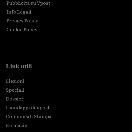
Pubblicità su Vpost
Info Legali
Privacy Policy
Cookie Policy
Html code here! Replace this with any non empty raw html
code and that's it.
Link utili
Elezioni
Speciali
Dossier
I sondaggi di Vpost
Comunicati Stampa
Farmacie