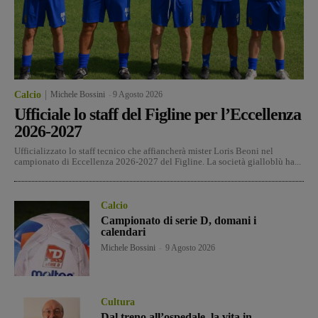
Calcio
Michele Bossini
-
9 Agosto 2026
Ufficiale lo staff del Figline per l’Eccellenza
2026-2027
Ufficializzato lo staff tecnico che affiancherà mister Loris Beoni nel
campionato di Eccellenza 2026-2027 del Figline. La società gialloblù ha...
Calcio
Campionato di serie D, domani i
calendari
Michele Bossini
-
9 Agosto 2026
Cultura
Dal treno all’ospedale, la vita in