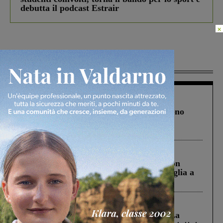
debutta il podcast Estrair
×
Più lette
Cronaca
4 Agosto 2026
Un anno fa la strage in A1 in cui morirono
Gianni, Giulia e Franco. Lo schianto, il
processo, lo stop ai sorpassi fra tir....
Cronaca
3 Agosto 2026
Scomparso da una struttura di Castiglion
Fiorentino l’uomo che aveva ucciso la figlia a
Levane nel 2020
Cronaca
5 Agosto 2026
Continuano le ricerche di Miah Billal. La