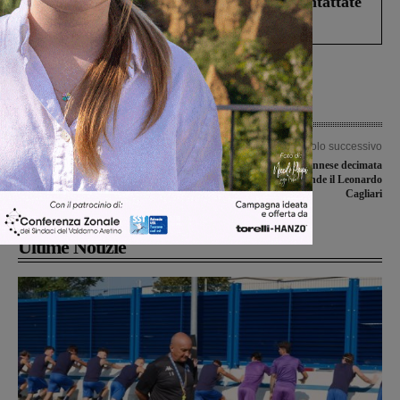
Prefettura: “In caso di avvistamento contattate
il 112”
Articolo precedente
Articolo successivo
“Io mi controllo”: iniziativa della
Una Futsal Sangiovannese decimata
Misericordia per la prevenzione del
dagli infortuni attende il Leonardo
tumore al seno
Cagliari
Ultime Notizie