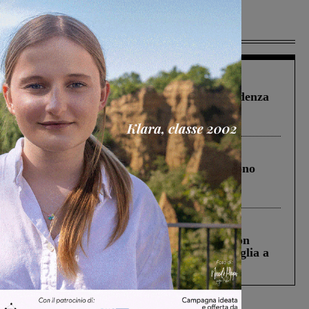
Più lette
Figline Incisa Valdarno
1 Agosto 2026
Piscina di Figline finanziata oltre la scadenza
Pnrr, il gruppo di Fratelli d’Italia: “Un
ringraziamento al Governo”
Cronaca
4 Agosto 2026
Un anno fa la strage in A1 in cui morirono
Gianni, Giulia e Franco. Lo schianto, il
processo, lo stop ai sorpassi fra tir....
Cronaca
3 Agosto 2026
Scomparso da una struttura di Castiglion
Fiorentino l’uomo che aveva ucciso la figlia a
Levane nel 2020