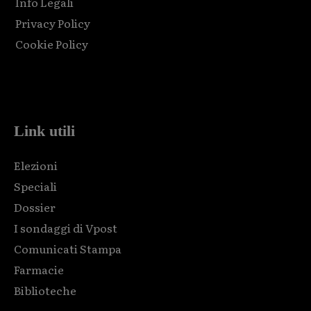
Info Legali
Privacy Policy
Cookie Policy
Html code here! Replace this with any non empty raw html
code and that's it.
Link utili
Elezioni
Speciali
Dossier
I sondaggi di Vpost
Comunicati Stampa
Farmacie
Biblioteche