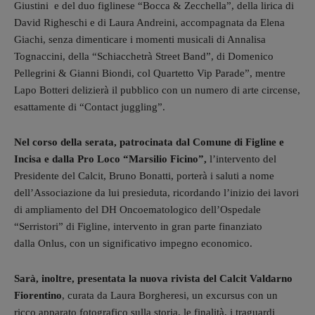
Giustini e del duo figlinese “Bocca & Zecchella”, della lirica di
David Righeschi e di Laura Andreini, accompagnata da Elena
Giachi, senza dimenticare i momenti musicali di Annalisa
Tognaccini, della “Schiacchetrà Street Band”, di Domenico
Pellegrini & Gianni Biondi, col Quartetto Vip Parade”, mentre
Lapo Botteri delizierà il pubblico con un numero di arte circense,
esattamente di “Contact juggling”.
Nel corso della serata, patrocinata dal Comune di Figline e
Incisa e dalla Pro Loco “Marsilio Ficino”,
l’intervento del
Presidente del Calcit, Bruno Bonatti, porterà i saluti a nome
dell’Associazione da lui presieduta, ricordando l’inizio dei lavori
di ampliamento del DH Oncoematologico dell’Ospedale
“Serristori” di Figline, intervento in gran parte finanziato
dalla Onlus, con un significativo impegno economico.
Sarà, inoltre, presentata la nuova rivista del Calcit Valdarno
Fiorentino
, curata da Laura Borgheresi, un excursus con un
ricco apparato fotografico sulla storia, le finalità, i traguardi