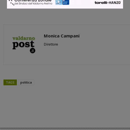
Monica Campani
Direttore
TAGS
politica
Share