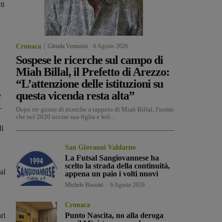
ti
Cronaca
Glenda Venturini
-
6 Agosto 2026
Sospese le ricerche sul campo di
Miah Billal, il Prefetto di Arezzo:
“L’attenzione delle istituzioni su
questa vicenda resta alta”
e
.
Dopo tre giorni di ricerche a tappeto di Miah Billal, l'uomo
che nel 2020 uccise sua figlia e ferì...
di
San Giovanni Valdarno
La Futsal Sangiovannese ha
scelto la strada della continuità,
al
appena un paio i volti nuovi
Michele Bossini
-
6 Agosto 2026
Cronaca
ri
Punto Nascita, no alla deroga