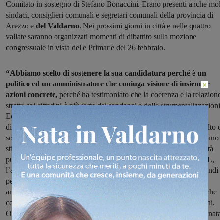
Comitato in sostegno di Stefano Bonaccini. Erano presenti anche mol
sindaci, consiglieri comunali e segretari comunali della provincia di
Arezzo e
del Valdarno
. Nei prossimi giorni in città e nelle quattro
vallate saranno organizzati momenti di dibattito sulla mozione
congressuale in vista delle Primarie del 26 febbraio.
“Abbiamo scelto di sostenere la sua candidatura perché è un
politico ed un amministratore che coniuga visione di insieme e
×
azioni concrete,
perché ha testimoniato che la coerenza e la relazion
stretta coi cittadini è più forte dei sondaggi e delle strumentalizzazioni
Ed è ciò che lo ha portato a divenire presidente di Regione – ha
dichiarato Sergio Chienni, sindaco di Terranuova – Abbiamo scelto 
sostenerlo perché i problemi li affronta e non li aggira, perché ha uno
stile diretto e aperto. Perché riconosce il valore assoluto della sanità
pubblica, perché propone con forza di investirci oltre il 7% del PIL,
l’abolizione del numero chiuso a medicina e l’aumento degli stipendi 
personale sanitario. Esprime un senso di prossimità che gli
amministratori locali conoscono bene nel loro agire quotidiano e che
con tutti i nostri limiti e capacità attuiamo con impegno tutti i giorni.
Oltre il 70% dei sindaci italiani sono di centrosinistra. Siamo destinata