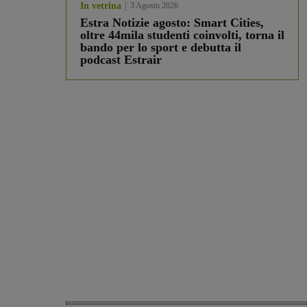
In vetrina
3 Agosto 2026
Estra Notizie agosto: Smart Cities,
oltre 44mila studenti coinvolti, torna il
bando per lo sport e debutta il
podcast Estrair