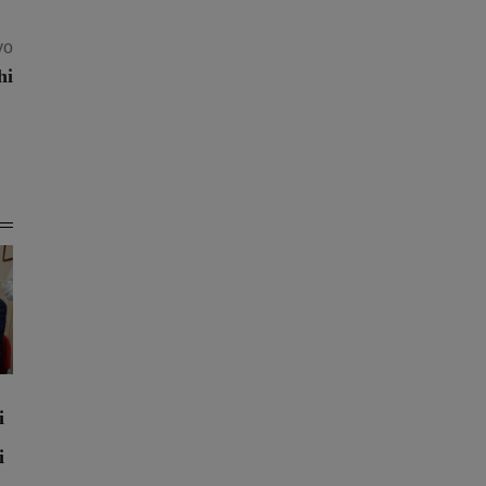
vo
hi
i
i