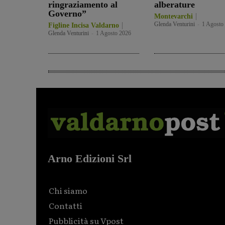
ringraziamento al
alberature
Governo”
Montevarchi
Glenda Venturini
-
1 Agosto
Figline Incisa Valdarno
Glenda Venturini
-
1 Agosto 2026
Arno Edizioni Srl
Chi siamo
Contatti
Pubblicità su Vpost