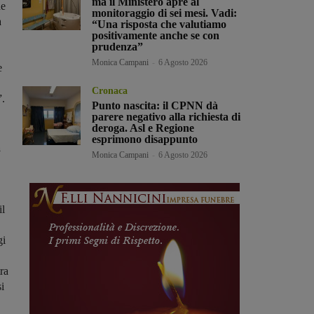
ma il Ministero apre al
he
monitoraggio di sei mesi. Vadi:
a
“Una risposta che valutiamo
positivamente anche se con
prudenza”
Monica Campani
-
6 Agosto 2026
e
Cronaca
”.
Punto nascita: il CPNN dà
parere negativo alla richiesta di
deroga. Asl e Regione
esprimono disappunto
a
Monica Campani
-
6 Agosto 2026
,
il
gi
ra
i