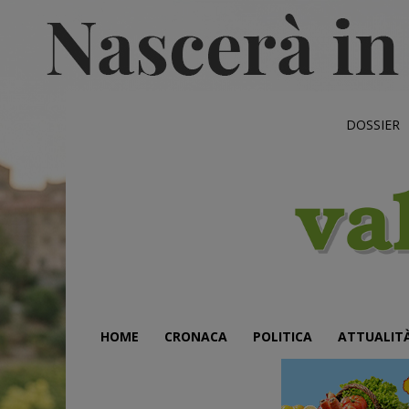
DOSSIER
HOME
CRONACA
POLITICA
ATTUALIT