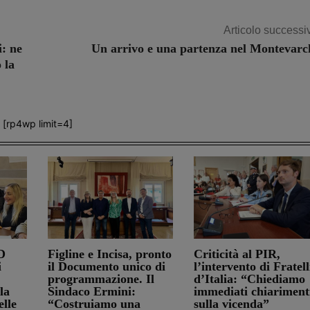
Articolo successi
i: ne
Un arrivo e una partenza nel Montevarc
 la
[rp4wp limit=4]
D
Figline e Incisa, pronto
Criticità al PIR,
i
il Documento unico di
l’intervento di Fratell
programmazione. Il
d’Italia: “Chiediamo
la
Sindaco Ermini:
immediati chiariment
elle
“Costruiamo una
sulla vicenda”