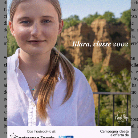
di una fiducia che va estesa a livello nazionale. Ci è piaciuto molto c
l’annuncio della candidatura lo abbia fatto a Campogalliano, nella su
città perché oltre che la capacità di essere riconoscente esprime senso
di identità e appartenenza, caratteristiche che devono essere proprie
della comunità del partito democratico. Rapporto diretto coi cittadini 
con gli iscritti e gioco di squadra. Non una persona solo al comando,
ma una comunità capace di fare scelte necessarie, coraggiose e libere
“Oggi la nostra priorità è ricostruire un partito fatto di persone
che vivano fra la gente, che sia davvero popolare e si occupi dell
quotidianità delle persone.
E’ per questo che dobbiamo dare forza e
responsabilità nazionali a chi si impegna sui territori quotidianamente
ai nostri amministratori e i nostri sindaci che sono in prima linea – ha
detto Stefano Bonaccini nel corso della conferenza stampa – Saremo 
partito dei lavori dove terremo insieme la necessita di dare dignità a
quello che è diventato il lavoro povero sostenendo le famiglie che og
soffrono, dall’altra staremo accanto all’imprese investendo in
innovazione e competitività. La tutela dei nostri beni comuni è la nost
bussola: scuola e salute sono beni pubblico da proteggere e sui quali s
costruiscono le basi di una comunità preparata alla sfida del futuro”