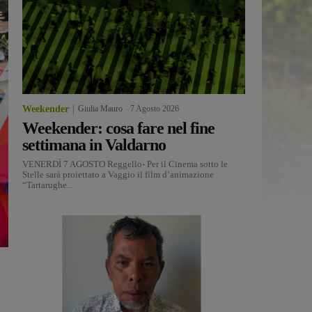
Weekender
Giulia Mauro
-
7 Agosto 2026
Weekender: cosa fare nel fine
settimana in Valdarno
VENERDÌ 7 AGOSTO Reggello- Per il Cinema sotto le
Stelle sarà proiettato a Vaggio il film d’animazione
“Tartarughe...