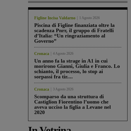
Figline Incisa Valdarno
1 Agosto 2026
Piscina di Figline finanziata oltre la
scadenza Pnrr, il gruppo di Fratelli
d’Italia: “Un ringraziamento al
Governo”
Cronaca
4 Agosto 2026
Un anno fa la strage in A1 in cui
morirono Gianni, Giulia e Franco. Lo
schianto, il processo, lo stop ai
sorpassi fra tir....
Cronaca
3 Agosto 2026
Scomparso da una struttura di
Castiglion Fiorentino l’uomo che
aveva ucciso la figlia a Levane nel
2020
In Vetrina