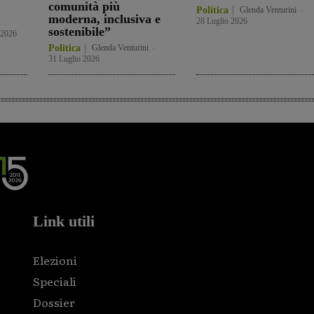
comunità più
Politica
Glenda Venturini
-
moderna, inclusiva e
28 Luglio 2026
sostenibile”
 2026
Politica
Glenda Venturini
-
31 Luglio 2026
Link utili
Elezioni
Speciali
Dossier