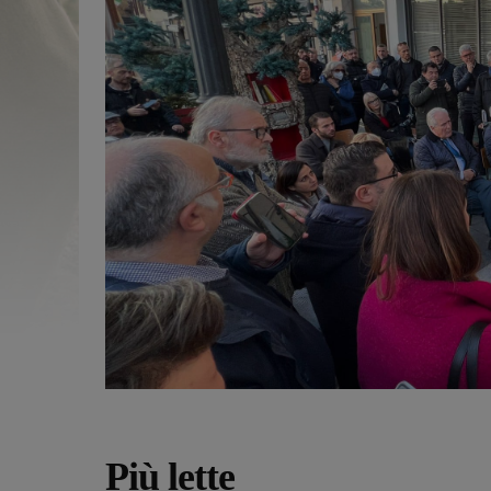
Più lette