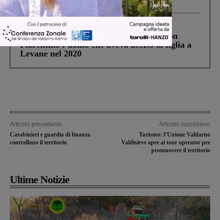
processo, lo stop ai sorpassi fra tir....
Cronaca
3 Agosto 2026
Scomparso da una struttura di Castiglion
Fiorentino l’uomo che aveva ucciso la figlia a
Levane nel 2020
Articolo precedente
Articolo successivo
Carabinieri e guardia di finanza
Turismo: l’Unione Valdarno
controllano il territorio
Valdisieve apre ai tour operator per
promuovere il territorio
Ultime Notizie