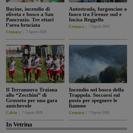
Bucine, incendio di
Autostrada, furgoncino a
oliveta e bosco a San
fuoco tra Firenze sud e
Pancrazio. Tre ettari
Incisa Reggello
l’area bruciata
Cronaca
7 Agosto 2026
Cronaca
7 Agosto 2026
Il Terranuova Traiana
Incendio nel bosco della
allo “Zecchini” di
Trappola. Soccorsi sul
Grosseto per una gara
posto per spegnere le
amichevole
fiamme
Calcio
7 Agosto 2026
Cronaca
7 Agosto 2026
In Vetrina