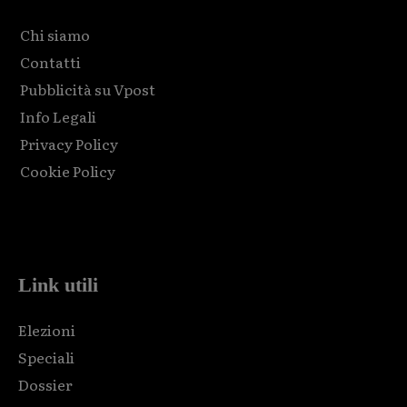
Chi siamo
Contatti
Pubblicità su Vpost
Info Legali
Privacy Policy
Cookie Policy
Html code here! Replace this with any non empty raw html
code and that's it.
Link utili
Elezioni
Speciali
Dossier