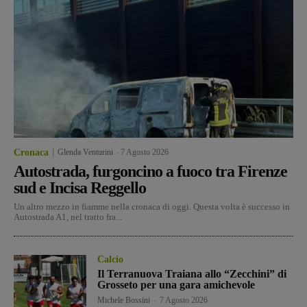
Cronaca
Glenda Venturini
-
7 Agosto 2026
Autostrada, furgoncino a fuoco tra Firenze
sud e Incisa Reggello
Un altro mezzo in fiamme nella cronaca di oggi. Questa volta è successo in
Autostrada A1, nel tratto fra...
Calcio
Il Terranuova Traiana allo “Zecchini” di
Grosseto per una gara amichevole
Michele Bossini
-
7 Agosto 2026