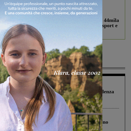
In vetrina
3 Agosto 2026
Estra Notizie agosto: Smart Cities, oltre 44mila
studenti coinvolti, torna il bando per lo sport e
debutta il podcast Estrair
Più lette
Figline Incisa Valdarno
1 Agosto 2026
Piscina di Figline finanziata oltre la scadenza
Pnrr, il gruppo di Fratelli d’Italia: “Un
ringraziamento al Governo”
Cronaca
4 Agosto 2026
Un anno fa la strage in A1 in cui morirono
Gianni, Giulia e Franco. Lo schianto, il