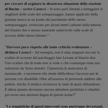
per cercare di arginare la disastrosa situazione della stazione
di Bucine – scrive Casucci
– Si sono però limitati a tinteggiare le
ringhiere delle scale del sottopassaggio, hanno applicato della
gomma nuova in un punto del pavimento dello stesso
sottopassaggio, verniciato per alcuni metri i pilastri della tettoria
del binario due e messo materiale antiscivolo sulle scale di
accesso dello stesso binario."
"Davvero poco rispetto alle tante criticità evidenziate –
dichiara Casucci
– Ad esempio, non è stato neppure toccato lo
scalino di accesso dal parcheggio lato Levane al binario due.
Uno scalino che di notte non si vede e che comunque resta una
soluzione da 'terzo mondo'. Clamorosa la mancanza di
montascale e ascensore che rende difficoltoso l'accesso per le
persone con disabilità. Oltre all'assenza di personale addetto alle
pulizie. Anche il sindaco riconosce lo stato di quasi abbandono.
E allora quanto dovranno ancora attendere pendolari e cittadini
per avere una stazione degna di questo nome?"
"Le tempistiche di questi interventi sono purtroppo devastanti,