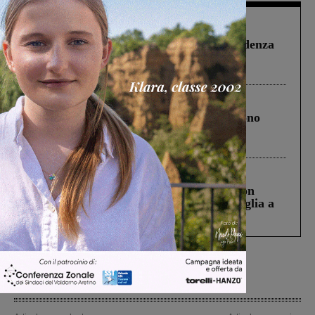
Figline Incisa Valdarno
1 Agosto 2026
Piscina di Figline finanziata oltre la scadenza
Pnrr, il gruppo di Fratelli d’Italia: “Un
ringraziamento al Governo”
Cronaca
4 Agosto 2026
Un anno fa la strage in A1 in cui morirono
Gianni, Giulia e Franco. Lo schianto, il
processo, lo stop ai sorpassi fra tir....
Cronaca
3 Agosto 2026
Scomparso da una struttura di Castiglion
Fiorentino l’uomo che aveva ucciso la figlia a
Levane nel 2020