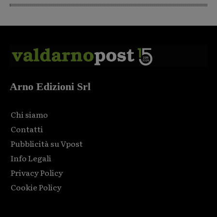
Arno Edizioni Srl
Chi siamo
Contatti
Pubblicità su Vpost
Info Legali
Privacy Policy
Cookie Policy
Html code here! Replace this with any non empty raw html
code and that's it.