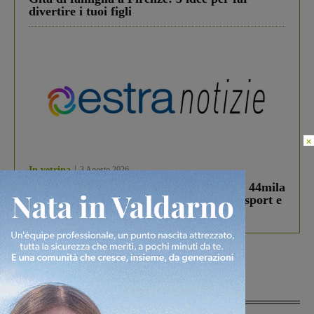
divertire i tuoi figli
×
In vetrina
3 Agosto 2026
Estra Notizie agosto: Smart Cities, oltre 44mila
studenti coinvolti, torna il bando per lo sport e
debutta il podcast Estrair
Più lette