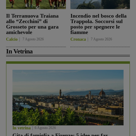
Il Terranuova Traiana
Incendio nel bosco della
allo “Zecchini” di
Trappola. Soccorsi sul
Grosseto per una gara
posto per spegnere le
amichevole
fiamme
Calcio
7 Agosto 2026
Cronaca
7 Agosto 2026
In Vetrina
In vetrina
6 Agosto 2026
Gita di famiglia a Firenze: 5 idee per far