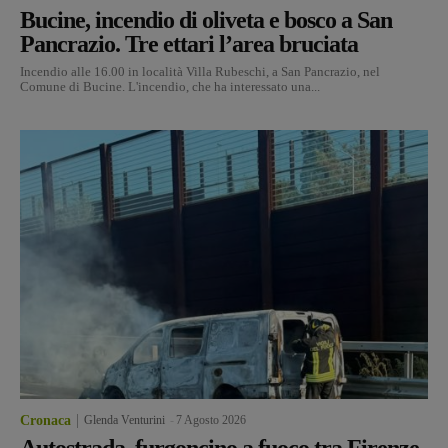
Bucine, incendio di oliveta e bosco a San
Pancrazio. Tre ettari l’area bruciata
Incendio alle 16.00 in località Villa Rubeschi, a San Pancrazio, nel
Comune di Bucine. L'incendio, che ha interessato una...
Cronaca
Glenda Venturini
-
7 Agosto 2026
Autostrada, furgoncino a fuoco tra Firenze