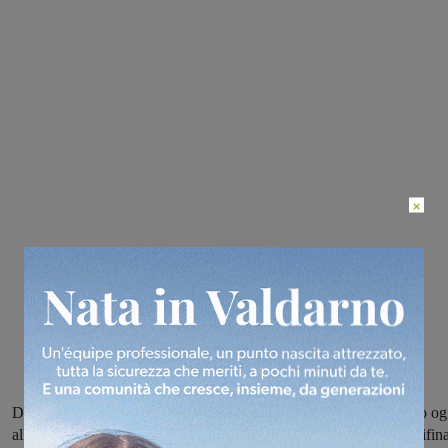
×
Dopo che ieri si sono disputate la partite dalla fase a gironi, spazio og
alle gare della seconda fase. Nel pomeriggo in programma le semifina