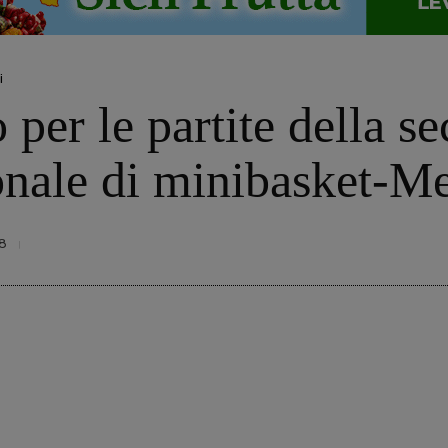
i
per le partite della s
onale di minibasket-M
8