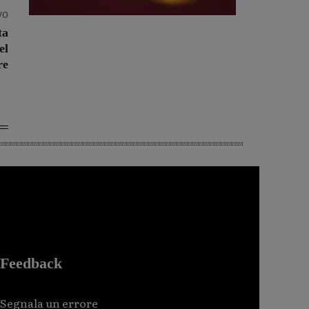
vo
ta
el
re
Feedback
Segnala un errore