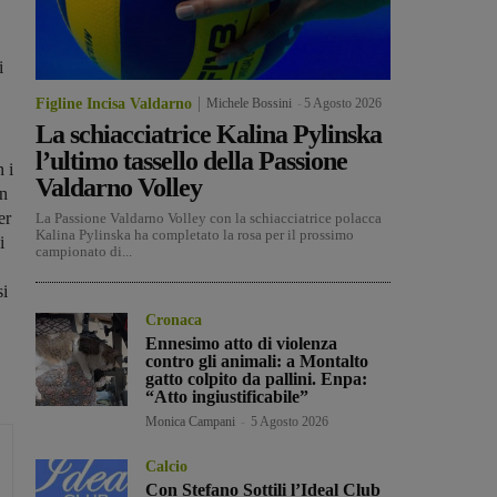
i
Figline Incisa Valdarno
Michele Bossini
-
5 Agosto 2026
La schiacciatrice Kalina Pylinska
l’ultimo tassello della Passione
 i
Valdarno Volley
on
er
La Passione Valdarno Volley con la schiacciatrice polacca
Kalina Pylinska ha completato la rosa per il prossimo
i
campionato di...
si
Cronaca
Ennesimo atto di violenza
contro gli animali: a Montalto
gatto colpito da pallini. Enpa:
“Atto ingiustificabile”
Monica Campani
-
5 Agosto 2026
Calcio
Con Stefano Sottili l’Ideal Club