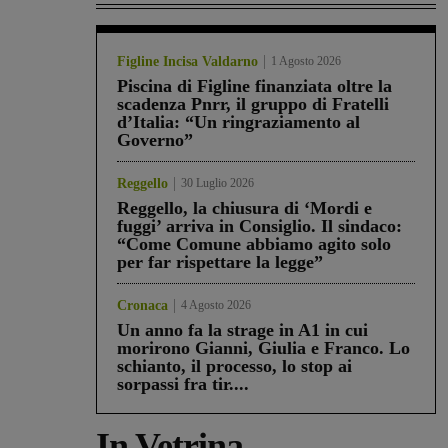
Figline Incisa Valdarno
1 Agosto 2026
Piscina di Figline finanziata oltre la
scadenza Pnrr, il gruppo di Fratelli
d’Italia: “Un ringraziamento al
Governo”
Reggello
30 Luglio 2026
Reggello, la chiusura di ‘Mordi e
fuggi’ arriva in Consiglio. Il sindaco:
“Come Comune abbiamo agito solo
per far rispettare la legge”
Cronaca
4 Agosto 2026
Un anno fa la strage in A1 in cui
morirono Gianni, Giulia e Franco. Lo
schianto, il processo, lo stop ai
sorpassi fra tir....
In Vetrina