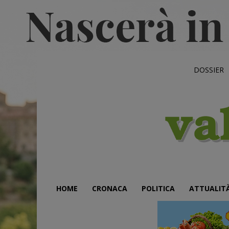
DOSSIER
HOME
CRONACA
POLITICA
ATTUALIT