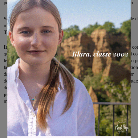
per decretare le due squadre che si affronteranno per il primo posto
Seconda giornata oggi per l'edizione 2018
del “Torneo nazionale d
minibasket-memorial Calviani”, in corso di svolgimento da ieri
a
Terranuova.
In mattinata sono in programma le partite della seconda fase,
con
quarti di finale che vedranno la prime dei quattro gironi incrociarsi c
le seconde (in campo anche le terze, che si affronteranno fra di loro p
la composizione della griglia delle partite che decideranno le posizion
dalla nona alla dodicesima), quindi
nel pomeriggo le semfinali
per
decretare chi lotterà per il primo posto e chi invece dovrà accontentar
della partita che mette in palio la terza posizione.
Le finali nel
pomeriggio di domani,
con alle 15,30 al palasport la partita che
metterà in palio la vittoria del torneo.
Michele Bossini