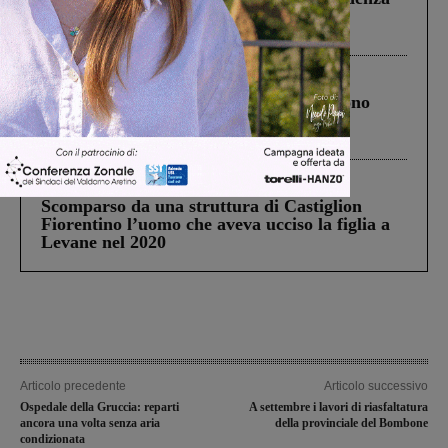
Pnrr, il gruppo di Fratelli d’Italia: “Un
ringraziamento al Governo”
Cronaca
4 Agosto 2026
Un anno fa la strage in A1 in cui morirono
Gianni, Giulia e Franco. Lo schianto, il
processo, lo stop ai sorpassi fra tir....
Cronaca
3 Agosto 2026
Scomparso da una struttura di Castiglion
Fiorentino l’uomo che aveva ucciso la figlia a
Levane nel 2020
Articolo precedente
Articolo successivo
Ospedale della Gruccia: reparti
A settembre i lavori di riasfaltatura
ancora una volta senza aria
della provinciale del Bombone
condizionata