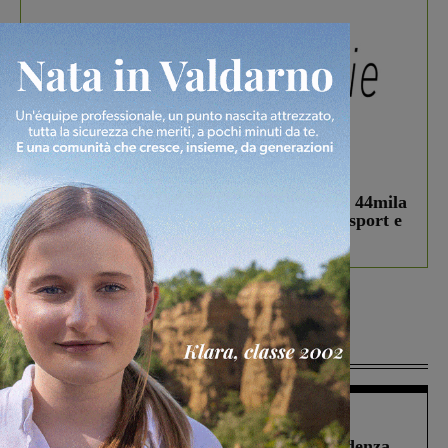
In vetrina
3 Agosto 2026
Estra Notizie agosto: Smart Cities, oltre 44mila
studenti coinvolti, torna il bando per lo sport e
debutta il podcast Estrair
Più lette
Figline Incisa Valdarno
1 Agosto 2026
Piscina di Figline finanziata oltre la scadenza