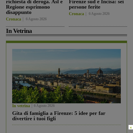
richiesta di deroga. Asl e
Firenze sud e Incisa: sei
Regione esprimono
persone ferite
disappunto
Cronaca
6 Agosto 2026
Cronaca
6 Agosto 2026
In Vetrina
In vetrina
6 Agosto 2026
Gita di famiglia a Firenze: 5 idee per far
divertire i tuoi figli
×