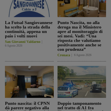
La Futsal Sangiovannese
Punto Nascita, no alla
ha scelto la strada della
deroga ma il Ministero
continuità, appena un
apre al monitoraggio di
paio i volti nuovi
sei mesi. Vadi: “Una
risposta che valutiamo
San Giovanni Valdarno
positivamente anche se
6 Agosto 2026
con prudenza”
Cronaca
6 Agosto 2026
Punto nascita: il CPNN
Doppio tamponamento
dà parere negativo alla
nel tratto di A1 fra