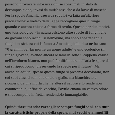
possono provocare intossicazioni se consumati in stato di
decomposizione, invasi da muffe tossiche o da larve di mosche.
Per la specie Amanita caesarea (ovulo) va fatta un'ulteriore
precisazione: è vietato dalla legge raccogliere questo fungo
quando è ancora chiuso a forma di ovulo. Questo per due motivi,
uno tossicologico (in natura esistono altre specie di funghi che
da giovani sono racchiusi nell'ovulo, ma sono appartenenti a
funghi tossici, tra cui la famosa Amanita phalloides: ne bastano
70 grammi per far morire un uomo adulto) e uno ecologico (il
fungo giovane, avendo ancora le lamelle sotto il cappello chiuse
nell'involucro bianco, non può far diffondere nell'aria le spore da
cui si riproducono, preservando la specie per il futuro). Ma
anche da adulto, spesso questo fungo si presenta decolorato, non
coi suoi classici toni di arancio e giallo, ma bianchiccio e
ricoperto da una muffa che ne altera il sapore e lo rende non
commestibile; infine da vecchio, l'ovulo emana un cattivo odore
e si decompone in fretta, rendendolo immangiabile.
Quindi riassumendo: raccogliere sempre funghi sani, con tutte
la caratteristiche proprie della specie, mai vecchi o ammuffiti