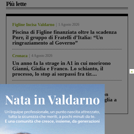
Più lette
Figline Incisa Valdarno
1 Agosto 2026
Piscina di Figline finanziata oltre la scadenza
Pnrr, il gruppo di Fratelli d’Italia: “Un
ringraziamento al Governo”
Cronaca
4 Agosto 2026
Un anno fa la strage in A1 in cui morirono
Gianni, Giulia e Franco. Lo schianto, il
×
processo, lo stop ai sorpassi fra tir....
Cronaca
3 Agosto 2026
Scomparso da una struttura di Castiglion
Fiorentino l’uomo che aveva ucciso la figlia a
Levane nel 2020