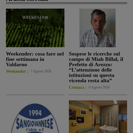
Weekender: cosa fare nel
Sospese le ricerche sul
fine settimana in
campo di Miah Billal, il
Valdarno
Prefetto di Arezzo:
“L’attenzione delle
Weekender
7 Agosto 2026
istituzioni su questa
vicenda resta alta”
Cronaca
6 Agosto 2026