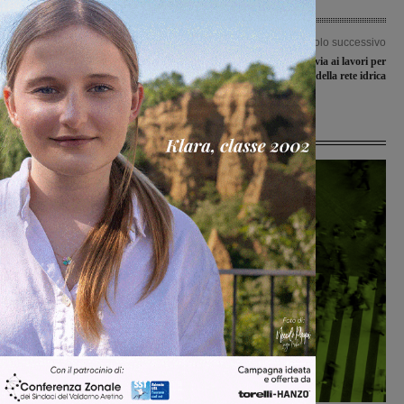
Articolo precedente
Articolo successivo
Spuntano i primi funghi, già in
Matassino: da lunedì via ai lavori per
funzione gli sportelli micologici
la sostituzione della rete idrica
Ultime Notizie