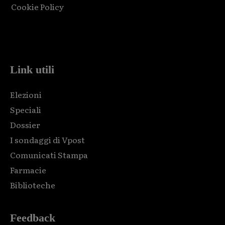
Cookie Policy
Html code here! Replace this with any non empty raw html
code and that's it.
Link utili
Elezioni
Speciali
Dossier
I sondaggi di Vpost
Comunicati Stampa
Farmacie
Biblioteche
Feedback