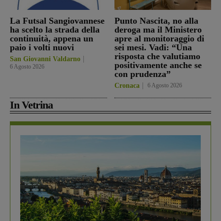
La Futsal Sangiovannese
Punto Nascita, no alla
ha scelto la strada della
deroga ma il Ministero
continuità, appena un
apre al monitoraggio di
paio i volti nuovi
sei mesi. Vadi: “Una
risposta che valutiamo
San Giovanni Valdarno
positivamente anche se
6 Agosto 2026
con prudenza”
Cronaca
6 Agosto 2026
In Vetrina