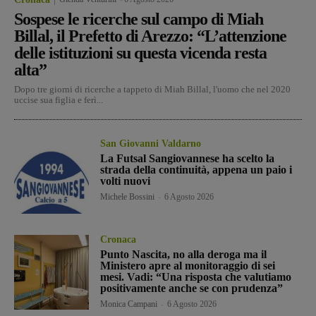
Sospese le ricerche sul campo di Miah
Billal, il Prefetto di Arezzo: “L’attenzione
delle istituzioni su questa vicenda resta
alta”
Dopo tre giorni di ricerche a tappeto di Miah Billal, l'uomo che nel 2020
uccise sua figlia e ferì...
San Giovanni Valdarno
La Futsal Sangiovannese ha scelto la
strada della continuità, appena un paio i
volti nuovi
Michele Bossini
-
6 Agosto 2026
Cronaca
Punto Nascita, no alla deroga ma il
Ministero apre al monitoraggio di sei
mesi. Vadi: “Una risposta che valutiamo
positivamente anche se con prudenza”
Monica Campani
-
6 Agosto 2026