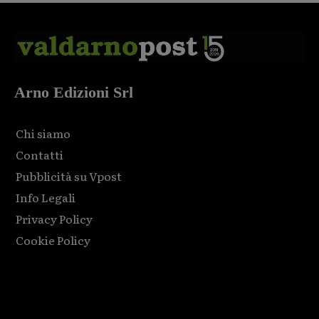
Arno Edizioni Srl
Chi siamo
Contatti
Pubblicità su Vpost
Info Legali
Privacy Policy
Cookie Policy
Html code here! Replace this with any non empty raw html
code and that's it.