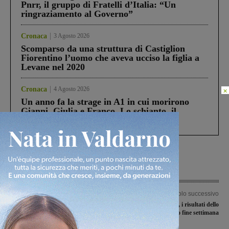
Pnrr, il gruppo di Fratelli d’Italia: “Un
ringraziamento al Governo”
Cronaca
3 Agosto 2026
Scomparso da una struttura di Castiglion
Fiorentino l’uomo che aveva ucciso la figlia a
Levane nel 2020
Cronaca
4 Agosto 2026
×
Un anno fa la strage in A1 in cui morirono
Gianni, Giulia e Franco. Lo schianto, il
processo, lo stop ai sorpassi fra tir....
Articolo precedente
Articolo successivo
Nuovo ponte sull’Arno. Confermata
Minirugby Valdarno, i risultati dello
la realizzazione della bretella Coste-
scorso fine settimana
Casello