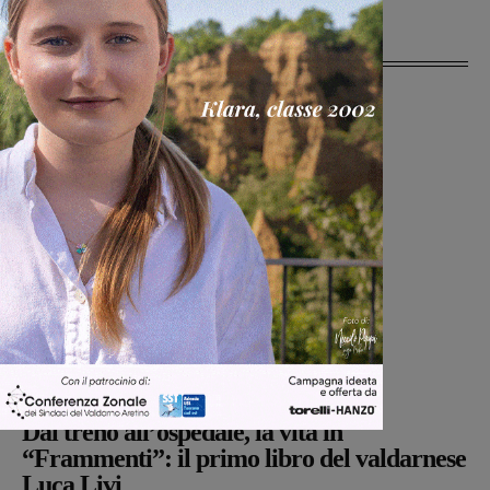
Ultime Notizie
Cultura
Martina Giardi
-
9 Agosto 2026
Dal treno all’ospedale, la vita in
“Frammenti”: il primo libro del valdarnese
Luca Livi