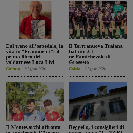
Dal treno all’ospedale, la
Il Terrranuova Traiana
vita in “Frammenti”: il
battuto 3-1
primo libro del
nell’amichevole di
valdarnese Luca Livi
Grosseto
Cultura
9 Agosto 2026
Calcio
8 Agosto 2026
Il Montevarchi affronta
Reggello, i consiglieri di
in amichevole l’Ancona
opposizione: “La TARI