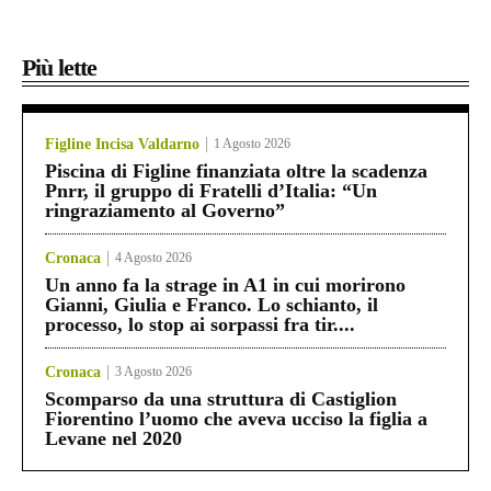
Più lette
Figline Incisa Valdarno
1 Agosto 2026
Piscina di Figline finanziata oltre la scadenza
Pnrr, il gruppo di Fratelli d’Italia: “Un
ringraziamento al Governo”
Cronaca
4 Agosto 2026
Un anno fa la strage in A1 in cui morirono
Gianni, Giulia e Franco. Lo schianto, il
processo, lo stop ai sorpassi fra tir....
Cronaca
3 Agosto 2026
Scomparso da una struttura di Castiglion
Fiorentino l’uomo che aveva ucciso la figlia a
Levane nel 2020