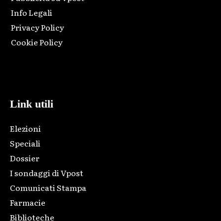
Info Legali
Privacy Policy
Cookie Policy
Html code here! Replace this with any non empty raw html
code and that's it.
Link utili
Elezioni
Speciali
Dossier
I sondaggi di Vpost
Comunicati Stampa
Farmacie
Biblioteche