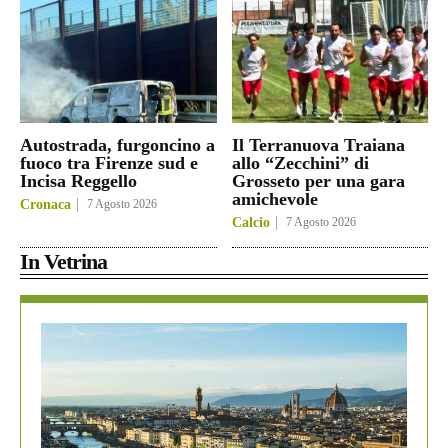
Autostrada, furgoncino a
Il Terranuova Traiana
fuoco tra Firenze sud e
allo “Zecchini” di
Incisa Reggello
Grosseto per una gara
amichevole
Cronaca
7 Agosto 2026
Calcio
7 Agosto 2026
In Vetrina