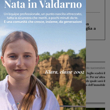
Gianni, Giulia e Franco. Lo schianto, il
processo, lo stop ai sorpassi fra tir....
Cronaca
3 Agosto 2026
Scomparso da una struttura di Castiglion
Fiorentino l’uomo che aveva ucciso la figlia a
Levane nel 2020
Articolo precedente
Articolo successivo
Giocato nel campionato di Terza
Borgo Arnolfo: a luglio scadrà il
categoria il primo turno del 2017
permesso a costruire. Per un’altra
San Giovanni – FI chiede quale sarà il
futuro dell’immobile
Ultime Notizie