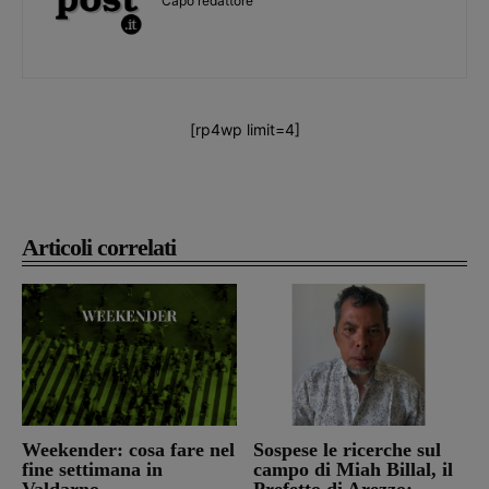
Capo redattore
[rp4wp limit=4]
Articoli correlati
Weekender: cosa fare nel
Sospese le ricerche sul
fine settimana in
campo di Miah Billal, il
Valdarno
Prefetto di Arezzo: