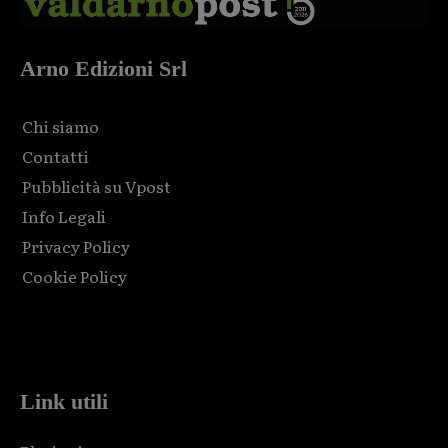
Arno Edizioni Srl
Chi siamo
Contatti
Pubblicità su Vpost
Info Legali
Privacy Policy
Cookie Policy
Html code here! Replace this with any non empty raw html
code and that's it.
Link utili