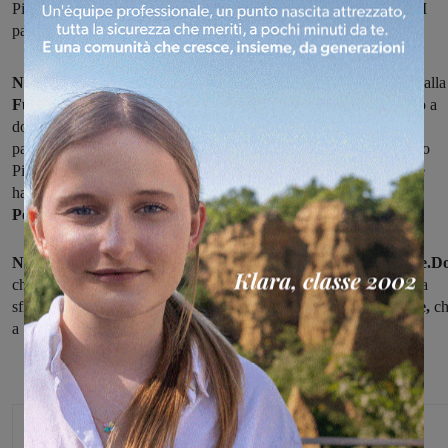
Piandiscò mentre perdono Badia Agnano e Pergine. Nel girone M
pareggiano Atletico Figline, San Clemente e Tro.Ce.Do.
Nella prima giornata
del campionato, l'unico sorriso è arrivato dalla
Fulgor Castelfranco,
squadra inserita nel girone L che ha battuto a
domicilio 1-2 il Palazzo del Pero.
Sempre nel girone L,
hanno
pareggiato sia il Cavriglia (2-2 in casa con la Tuscar) che il Vaggio
Piandiscò (0-0 nel match casalingo con il Pieve al Toppo), mentre
hanno iniziato con una sconfitta il
Badia Agnano
(4-3 a Stia) e il
Pergine
(travolto in casa 0-3 dal Rassina).
Nel girone M
pareggio con tanti gol per
San Clemente e Tro.Ce.Do
che hanno fatto 5-5 e 3-3 rispettivamente in casa del Ludus e nella
sfida interna con il Pelago. Un punto anche per
l'Atletico Figline,
ch
a San Godenzo ha impattato 0-0.
Michele Bossini