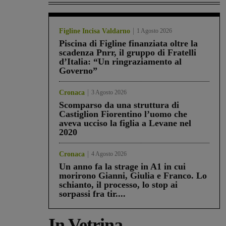
Figline Incisa Valdarno
1 Agosto 2026
Piscina di Figline finanziata oltre la
scadenza Pnrr, il gruppo di Fratelli
d’Italia: “Un ringraziamento al
Governo”
Cronaca
3 Agosto 2026
Scomparso da una struttura di
Castiglion Fiorentino l’uomo che
aveva ucciso la figlia a Levane nel
2020
Cronaca
4 Agosto 2026
Un anno fa la strage in A1 in cui
morirono Gianni, Giulia e Franco. Lo
schianto, il processo, lo stop ai
sorpassi fra tir....
In Vetrina