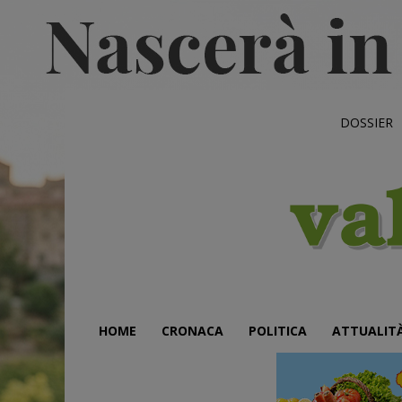
DOSSIER
HOME
CRONACA
POLITICA
ATTUALIT