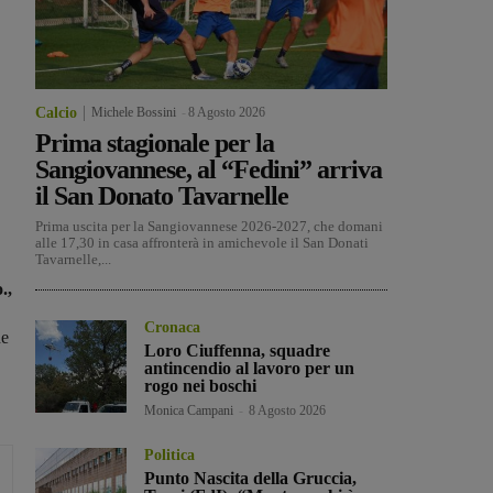
Calcio
Michele Bossini
-
8 Agosto 2026
Prima stagionale per la
Sangiovannese, al “Fedini” arriva
il San Donato Tavarnelle
Prima uscita per la Sangiovannese 2026-2027, che domani
alle 17,30 in casa affronterà in amichevole il San Donati
Tavarnelle,...
.,
Cronaca
e
Loro Ciuffenna, squadre
antincendio al lavoro per un
rogo nei boschi
Monica Campani
-
8 Agosto 2026
Politica
Punto Nascita della Gruccia,