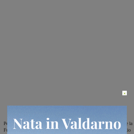
×
Per quello che riguarda le valdarnesi impegnate nel girone L vince la
Fulgor Castelfranco, non vanno oltre il pareggio Cavriglia e Vaggio