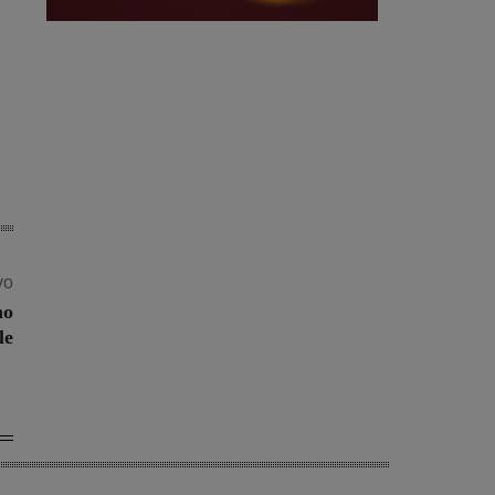
vo
no
le