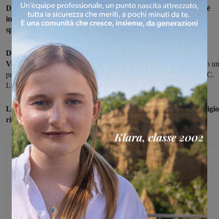
Davide Badii, della Società Ginnica Giglio di Montevarchi, si è
imposto al terzo posto nel Campionato nazionale Silver
specialità GAM.
Davide Badii è già Campione regionale 2018 alle Parallele
Volteggio Anelli e C. Libero.
Alle finali Nazionali ha conquistato u
prestigioso 3° posto agli anelli, 4° posto alle parallele, 5° posto al C.
Libero, 10° posto al C. Libero.
La Società Giglio orgogliosa e soddisfatta di Tutti questi prestigio
risultati.
Monica Campani
Direttore