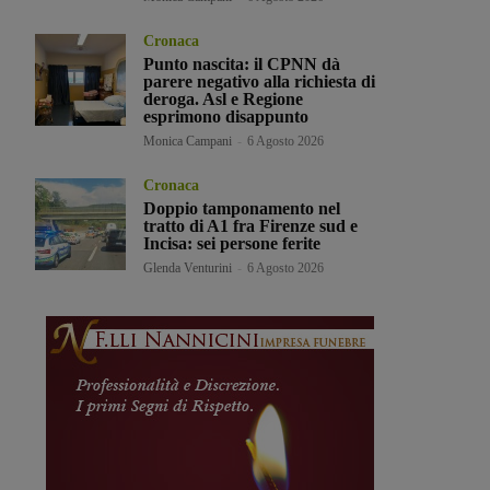
Cronaca
Punto nascita: il CPNN dà
parere negativo alla richiesta di
deroga. Asl e Regione
esprimono disappunto
Monica Campani
-
6 Agosto 2026
Cronaca
Doppio tamponamento nel
tratto di A1 fra Firenze sud e
Incisa: sei persone ferite
Glenda Venturini
-
6 Agosto 2026