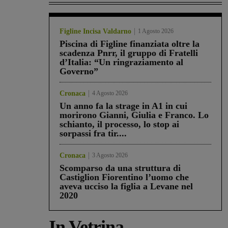
Figline Incisa Valdarno
1 Agosto 2026
Piscina di Figline finanziata oltre la
scadenza Pnrr, il gruppo di Fratelli
d’Italia: “Un ringraziamento al
Governo”
Cronaca
4 Agosto 2026
Un anno fa la strage in A1 in cui
morirono Gianni, Giulia e Franco. Lo
schianto, il processo, lo stop ai
sorpassi fra tir....
Cronaca
3 Agosto 2026
Scomparso da una struttura di
Castiglion Fiorentino l’uomo che
aveva ucciso la figlia a Levane nel
2020
In Vetrina