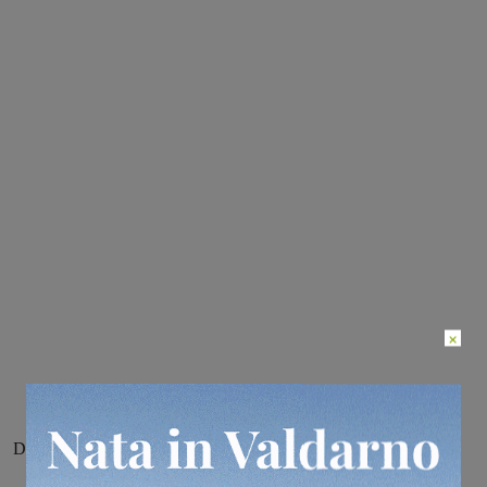
×
Davide è già Campione regionale 2018