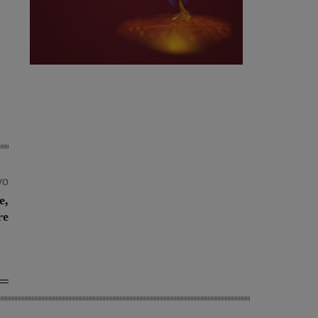
vo
e,
re