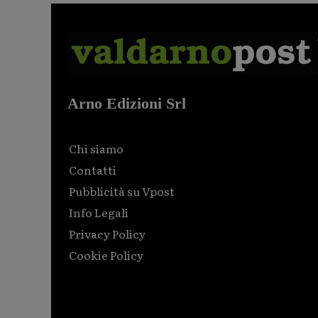
Arno Edizioni Srl
Chi siamo
Contatti
Pubblicità su Vpost
Info Legali
Privacy Policy
Cookie Policy
Html code here! Replace this with any non empty raw
html code and that's it.