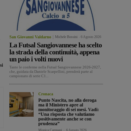
San Giovanni Valdarno
Michele Bossini
-
6 Agosto 2026
n
La Futsal Sangiovannese ha scelto
la strada della continuità, appena
un paio i volti nuovi
si
Tante le conferme nella Futsal Sangiovannese 2026-2027,
che, guidata da Daniele Scarpellini, prenderà parte al
campionato di serie C1...
Cronaca
Punto Nascita, no alla deroga
ma il Ministero apre al
monitoraggio di sei mesi. Vadi:
“Una risposta che valutiamo
positivamente anche se con
prudenza”
Monica Campani
-
6 Agosto 2026