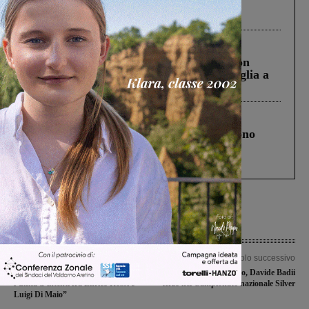
Pnrr, il gruppo di Fratelli d’Italia: “Un
ringraziamento al Governo”
Cronaca
3 Agosto 2026
Scomparso da una struttura di Castiglion
Fiorentino l’uomo che aveva ucciso la figlia a
Levane nel 2020
Cronaca
4 Agosto 2026
Un anno fa la strage in A1 in cui morirono
Gianni, Giulia e Franco. Lo schianto, il
processo, lo stop ai sorpassi fra tir....
Articolo precedente
Articolo successivo
Bekaert, la Cisl commenta: “Bene
Società Ginnica Giglio, Davide Badii
l’unità d’intenti fra Enrico Rossi e
terzo nel Campionato nazionale Silver
Luigi Di Maio”