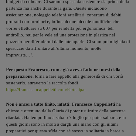
budget da colmare. Ci saranno spese da sostenere sia prima della
partenza ma anche durante la gara. Queste includono
assicurazione, noleggio telefoni satellitari, copertura di debiti
protratti con fornitori e, infine alcune piccole modifiche che
vorrei effettuare su 007 per renderla più ergonomica: teli
antirollio, reti per le vele ed una protezione in plastica nel
pozzetto per diferndermi dalle intemperie. Ci sono poi migliaia di
spesuccie da affrontare all’ultimo momento, molte
impreviste…".
Per questo Francesco, come già aveva fatto nei mesi della
preparazione,
torna a fare appello alla generosità di chi vorrà
sostenerlo, attraverso la raccolta fondi
https://francescocappelletti.com/Partecipa
.
Non è ancora tutto finito, infatti: Francesco Cappelletti
ha
chiesto e ottenutto dalla Giuria di poter usufruire della partenza
ritardata. Ha tempo fino a sabato 7 luglio per poter salpare, e in
questi giorni sono in molti a dargli una mano con gli ultimi
preparativi per questa sfida con sé stesso in solitaria in barca a