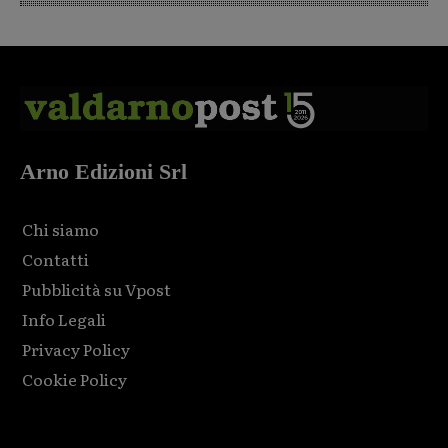
Arno Edizioni Srl
Chi siamo
Contatti
Pubblicità su Vpost
Info Legali
Privacy Policy
Cookie Policy
Html code here! Replace this with any non empty raw html
code and that's it.