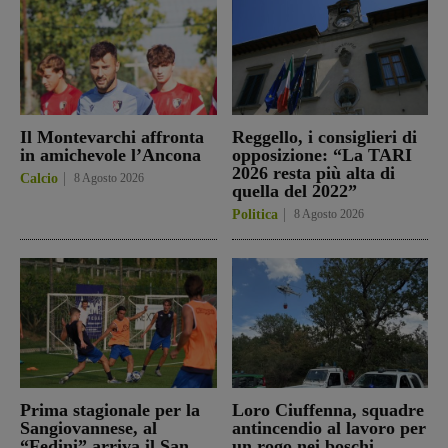
Il Montevarchi affronta
Reggello, i consiglieri di
in amichevole l’Ancona
opposizione: “La TARI
2026 resta più alta di
Calcio
8 Agosto 2026
quella del 2022”
Politica
8 Agosto 2026
Prima stagionale per la
Loro Ciuffenna, squadre
Sangiovannese, al
antincendio al lavoro per
“Fedini” arriva il San
un rogo nei boschi