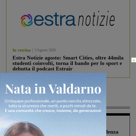
In vetrina
3 Agosto 2026
Estra Notizie agosto: Smart Cities, oltre 44mila
×
studenti coinvolti, torna il bando per lo sport e
debutta il podcast Estrair
Più lette
Figline Incisa Valdarno
1 Agosto 2026
Piscina di Figline finanziata oltre la scadenza