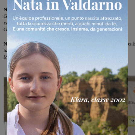
Nella categoria Junior e Senior hanno vinto
Asia Fanzi, Giada
Grazzini, Fatmira Hallulli, Sofia Mannini e Gaia Mosci.
Nella
categoria Allieve 1° classificate
Ilsa Fejzaj, Viola Gatti, Asia
Guivizzani, Chiara Parigi e Giulia Zannoli.
Nella 2° prova serie D categorie LC E LB,
categoria Junior e Seni
hanno partecipato Clarissa Fabbrini, Carlotta Giarelli, Chiara
Mannucci e Ginevra Mosci vincendo di 2 punti dalla 2°.