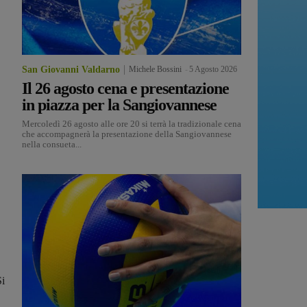
San Giovanni Valdarno
Michele Bossini
-
5 Agosto 2026
Il 26 agosto cena e presentazione
in piazza per la Sangiovannese
Mercoledì 26 agosto alle ore 20 si terrà la tradizionale cena
che accompagnerà la presentazione della Sangiovannese
nella consueta...
Si