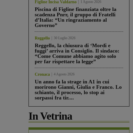
Figline Incisa Valdarno
1 Agosto 2026
Piscina di Figline finanziata oltre la
scadenza Pnrr, il gruppo di Fratelli
d’Italia: “Un ringraziamento al
Governo”
Reggello
30 Luglio 2026
Reggello, la chiusura di ‘Mordi e
fuggi’ arriva in Consiglio. Il sindaco:
“Come Comune abbiamo agito solo
per far rispettare la legge”
Cronaca
4 Agosto 2026
Un anno fa la strage in A1 in cui
morirono Gianni, Giulia e Franco. Lo
schianto, il processo, lo stop ai
sorpassi fra tir....
In Vetrina