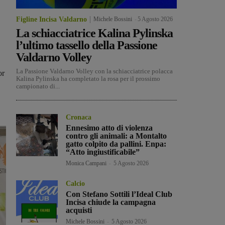
Figline Incisa Valdarno
Michele Bossini
-
5 Agosto 2026
La schiacciatrice Kalina Pylinska
l’ultimo tassello della Passione
Valdarno Volley
La Passione Valdarno Volley con la schiacciatrice polacca
or
Kalina Pylinska ha completato la rosa per il prossimo
campionato di...
Cronaca
Ennesimo atto di violenza
contro gli animali: a Montalto
gatto colpito da pallini. Enpa:
“Atto ingiustificabile”
Monica Campani
-
5 Agosto 2026
Calcio
Con Stefano Sottili l’Ideal Club
Incisa chiude la campagna
acquisti
Michele Bossini
-
5 Agosto 2026