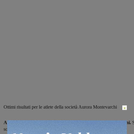
Ottimi risultati per le atlete della società Aurora Montevarchi
×
Ancora risultati lusinghieri per la Società Aurora Montevarchi.
sono svolte, infatti a Montevarchi le seconde prove Serie D.