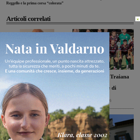
Reggello e la prima corsa “colorata”
Articoli correlati
×
Dal treno all’ospedale, la
Il Terrranuova Traiana
vita in “Frammenti”: il
battuto 3-1
primo libro del
nell’amichevole di
valdarnese Luca Livi
Grosseto
Cultura
9 Agosto 2026
Calcio
8 Agosto 2026