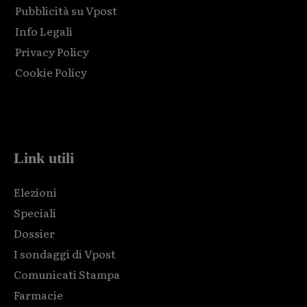
Pubblicità su Vpost
Info Legali
Privacy Policy
Cookie Policy
Html code here! Replace this with any non empty raw html
code and that's it.
Link utili
Elezioni
Speciali
Dossier
I sondaggi di Vpost
Comunicati Stampa
Farmacie