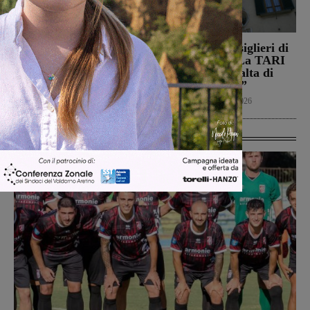
Il Montevarchi affronta
Reggello, i consiglieri di
in amichevole l’Ancona
opposizione: “La TARI
2026 resta più alta di
Calcio
8 Agosto 2026
quella del 2022”
Politica
8 Agosto 2026
Ultime Calcio