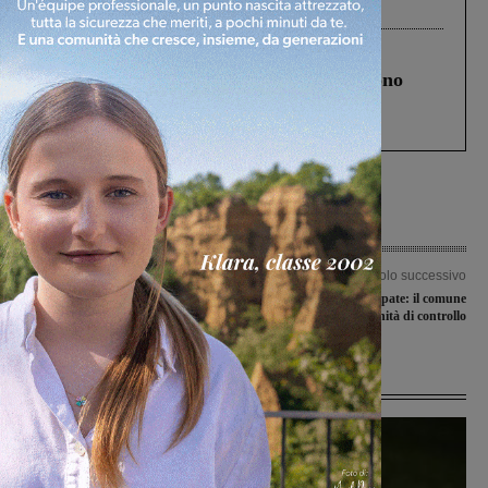
Levane nel 2020
Cronaca
4 Agosto 2026
Un anno fa la strage in A1 in cui morirono
Gianni, Giulia e Franco. Lo schianto, il
processo, lo stop ai sorpassi fra tir....
Articolo precedente
Articolo successivo
Lavori Enel per il miglioramento del
Dodici società partecipate: il comune
servizio in centro storico
istituisce una unità di controllo
Ultime Notizie