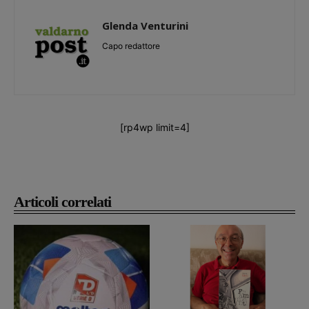
Glenda Venturini
Capo redattore
[rp4wp limit=4]
Articoli correlati