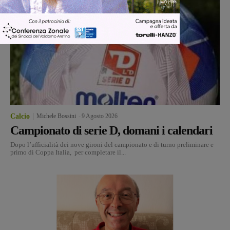
Calcio
Michele Bossini
-
9 Agosto 2026
Campionato di serie D, domani i calendari
Dopo l’ufficialità dei nove gironi del campionato e di turno preliminare e
primo di Coppa Italia, per completare il...