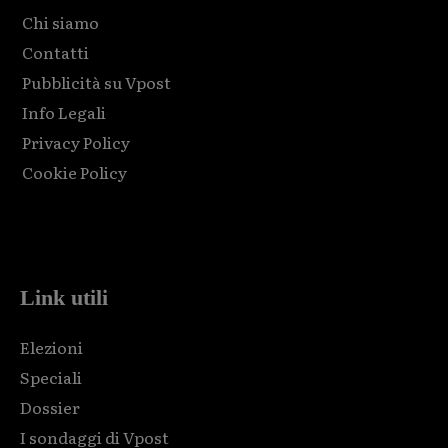
Chi siamo
Contatti
Pubblicità su Vpost
Info Legali
Privacy Policy
Cookie Policy
Html code here! Replace this with any non empty raw html
code and that's it.
Link utili
Elezioni
Speciali
Dossier
I sondaggi di Vpost