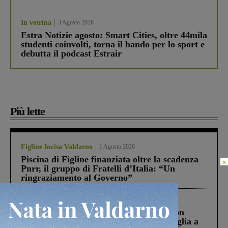
In vetrina
3 Agosto 2026
Estra Notizie agosto: Smart Cities, oltre 44mila
studenti coinvolti, torna il bando per lo sport e
debutta il podcast Estrair
Più lette
Figline Incisa Valdarno
1 Agosto 2026
Piscina di Figline finanziata oltre la scadenza
×
Pnrr, il gruppo di Fratelli d’Italia: “Un
ringraziamento al Governo”
Cronaca
3 Agosto 2026
Scomparso da una struttura di Castiglion
Fiorentino l’uomo che aveva ucciso la figlia a