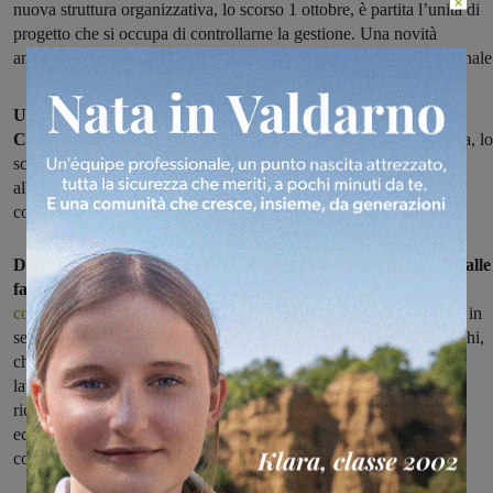
×
nuova struttura organizzativa, lo scorso 1 ottobre, è partita l’unità di
progetto che si occupa di controllarne la gestione. Una novità
annunciata dall’assessore Silvia Tonveronachi in Consiglio comunale
Una Unità di controllo per le dodici società partecipate del
Comune di Figline e Incisa.
Con la nuova struttura organizzativa, lo
scorso 1 ottobre, l’Amministrazione ha dato formalmente il via
all’operatività di una specifica unità di progetto che si occupa di
controllare la gestione delle società partecipate dell’ente.
Dai rifiuti alla gestione del servizio idrico, dalle case popolari alle
farmacie comunali:
le
società partecipate dell'amministrazione
comunale
spaziano su diversi ambiti. La novità è stata annunciata in
sede di approvazione di bilancio dall’assessore Silvia Tonveronachi,
che in Consiglio comunale ha poi confermato che l’unità è già al
lavoro da alcune settimane. Come primo atto, la nuova Unità ha
richiesto a tutte le 12 società una relazione sintetica sulla gestione
economico-finanziaria rendicontata al 30 settembre 2014, da
consegnare entro la fine del mese di ottobre.