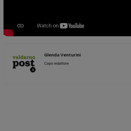
Glenda Venturini
Capo redattore
Share