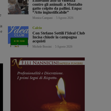
Ennesimo atto di violenza
contro gli animali: a Montalto
gatto colpito da pallini. Enpa:
“Atto ingiustificabile”
e
Monica Campani
-
5 Agosto 2026
ta
Calcio
 e
Con Stefano Sottili l’Ideal Club
Incisa chiude la campagna
acquisti
Michele Bossini
-
5 Agosto 2026