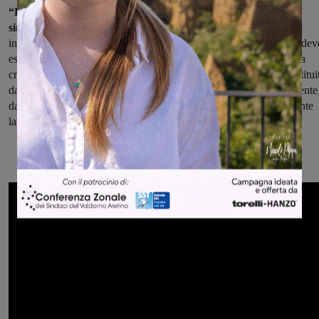
“L’unità Controllo sulle partecipazioni – hanno spiegato la
sindaca Giulia Mugnai e l’assessore Silvia Tonveronachi
– è
innanzitutto un atto dovuto nei confronti dei nostri cittadini, a cui dev
essere garantita una sana gestione contabile dei servizi, regolata da
criteri di economicità, efficienza e trasparenza. Questa unità è costitui
da una figura altamente professionale individuata all’interno dell’ente
dai responsabili di ogni servizio, in modo da garantire un importante
lavoro intersettoriale che non costi un euro in più ai cittadini”.