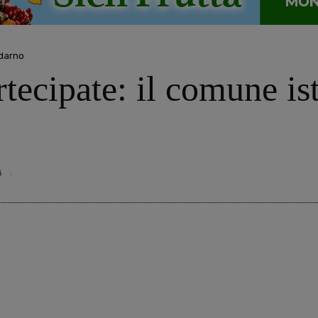
ldarno
tecipate: il comune ist
8