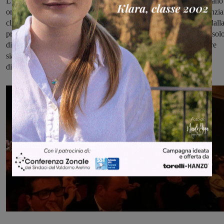
L'ultimo anno si è chiuso con un fatturato non sufficiente, e mancano
ordini: quello che percepiamo è una mancanza di fiducia dei potenzia
clienti in Sims. E di fronte a questo, il piano industriale proposto dall
proprietà manca di una strategia chiara, seria e dettagliata, e parla sol
di riduzione di costi. Con queste premesse, temiamo che a rischiare
siano non solo i 35 lavoratori dichiarati in esubero, ma tutti i 130
dipendenti".