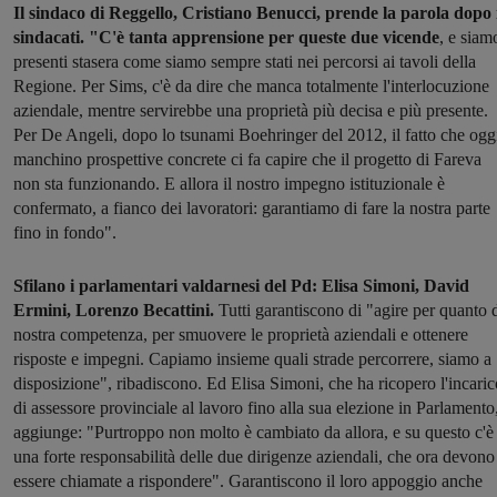
Il sindaco di Reggello, Cristiano Benucci, prende la parola dopo 
sindacati. "C'è tanta apprensione per queste due vicende
, e siam
presenti stasera come siamo sempre stati nei percorsi ai tavoli della
Regione. Per Sims, c'è da dire che manca totalmente l'interlocuzione
aziendale, mentre servirebbe una proprietà più decisa e più presente.
Per De Angeli, dopo lo tsunami Boehringer del 2012, il fatto che ogg
manchino prospettive concrete ci fa capire che il progetto di Fareva
non sta funzionando. E allora il nostro impegno istituzionale è
confermato, a fianco dei lavoratori: garantiamo di fare la nostra parte
fino in fondo".
Sfilano i parlamentari valdarnesi del Pd: Elisa Simoni, David
Ermini, Lorenzo Becattini.
Tutti garantiscono di "agire per quanto 
nostra competenza, per smuovere le proprietà aziendali e ottenere
risposte e impegni. Capiamo insieme quali strade percorrere, siamo a
disposizione", ribadiscono. Ed Elisa Simoni, che ha ricopero l'incaric
di assessore provinciale al lavoro fino alla sua elezione in Parlamento
aggiunge: "Purtroppo non molto è cambiato da allora, e su questo c'è
una forte responsabilità delle due dirigenze aziendali, che ora devono
essere chiamate a rispondere". Garantiscono il loro appoggio anche