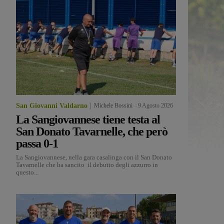
San Giovanni Valdarno
Michele Bossini
-
9 Agosto 2026
La Sangiovannese tiene testa al
San Donato Tavarnelle, che però
passa 0-1
La Sangiovannese, nella gara casalinga con il San Donato
Tavarnelle che ha sancito il debutto degli azzurro in
questo...