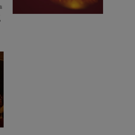
li
a
o