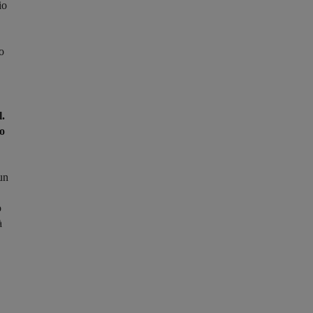
io
co
l.
ro
un
o
à