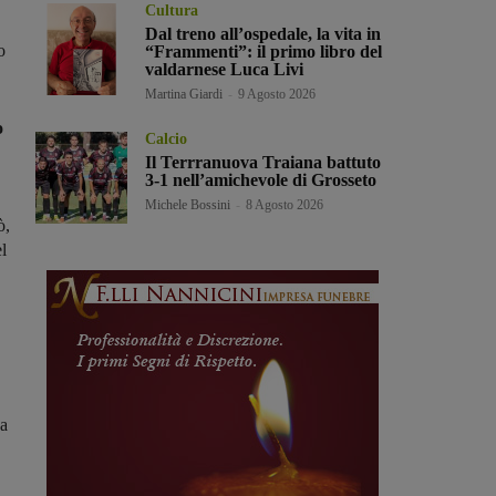
Cultura
Dal treno all’ospedale, la vita in
o
“Frammenti”: il primo libro del
valdarnese Luca Livi
Martina Giardi
-
9 Agosto 2026
o
Calcio
Il Terrranuova Traiana battuto
3-1 nell’amichevole di Grosseto
Michele Bossini
-
8 Agosto 2026
ò,
l
a