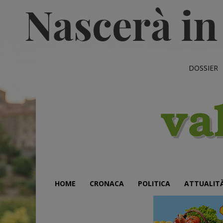
DOSSIER
HOME
CRONACA
POLITICA
ATTUALIT