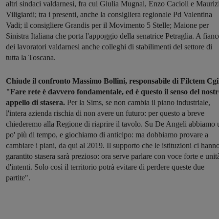
altri sindaci valdarnesi, fra cui Giulia Mugnai, Enzo Cacioli e Mauriz
Viligiardi; tra i presenti, anche la consigliera regionale Pd Valentina
Vadi; il consigliere Grandis per il Movimento 5 Stelle; Maione per
Sinistra Italiana che porta l'appoggio della senatrice Petraglia. A fian
dei lavoratori valdarnesi anche colleghi di stabilimenti del settore di
tutta la Toscana.
Chiude il confronto Massimo Bollini, responsabile di Filctem Cgi
"Fare rete è davvero fondamentale, ed è questo il senso del nost
appello di stasera.
Per la Sims, se non cambia il piano industriale,
l'intera azienda rischia di non avere un futuro: per questo a breve
chiederemo alla Regione di riaprire il tavolo. Su De Angeli abbiamo 
po' più di tempo, e giochiamo di anticipo: ma dobbiamo provare a
cambiare i piani, da qui al 2019. Il supporto che le istituzioni ci hann
garantito stasera sarà prezioso: ora serve parlare con voce forte e unit
d'intenti. Solo così il territorio potrà evitare di perdere queste due
partite".