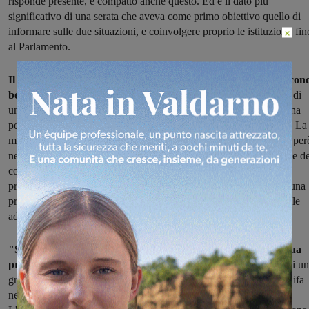
risponde presente, e compatto anche questo. Ed è il dato più
significativo di una serata che aveva come primo obiettivo quello di
informare sulle due situazioni, e coinvolgere proprio le istituzioni, fin
×
al Parlamento.
Il punto lo tracciano i delegati Rsu, che le due realtà le conoscon
bene. "L'Istituto De Angeli – spiega Luca Tilli –
è di proprietà di
una multinazionale francese del settore. Ma negli ultimi due anni ha
perso notevoli volumi di lavoro, anche se il conto per ora è attivo. La
mancanza di una vera e propria conduzione aziendale è evidente, per
nel fatto che il management ha proposto per ora solo una riduzione de
costo del personale, senza corrispettivi, senza un futuro previsto o
programmato. Senza un piano industriale. Noi chiediamo invece una
prospettiva futura, e alla politica di vigilare e verificare se ci sono le
adeugate garanzie".
"Sims, invece – prende parola Andrea Giovacchini – con la sua
proprietà 'padronale', per così dire, soffre da metà del 2016
di un
grossa flessione delle commesse, nonostante il riaccreditamento Aifa
nel 2014 dopo la sospensione, e nonostante gli investimenti fatti.