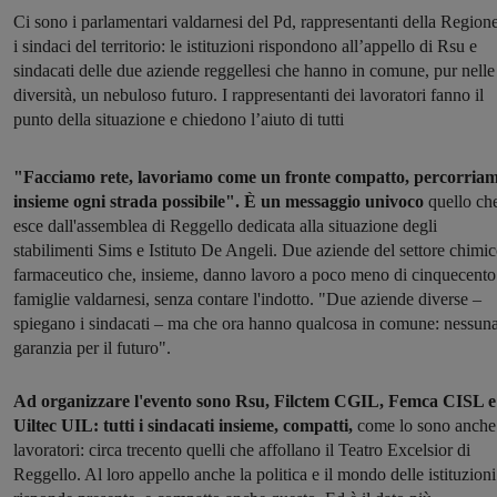
Ci sono i parlamentari valdarnesi del Pd, rappresentanti della Regione
i sindaci del territorio: le istituzioni rispondono all’appello di Rsu e
sindacati delle due aziende reggellesi che hanno in comune, pur nelle
diversità, un nebuloso futuro. I rappresentanti dei lavoratori fanno il
punto della situazione e chiedono l’aiuto di tutti
"Facciamo rete, lavoriamo come un fronte compatto, percorria
insieme ogni strada possibile". È un messaggio univoco
quello ch
esce dall'assemblea di Reggello dedicata alla situazione degli
stabilimenti Sims e Istituto De Angeli. Due aziende del settore chimi
farmaceutico che, insieme, danno lavoro a poco meno di cinquecento
famiglie valdarnesi, senza contare l'indotto. "Due aziende diverse –
spiegano i sindacati – ma che ora hanno qualcosa in comune: nessun
garanzia per il futuro".
Ad organizzare l'evento sono Rsu, Filctem CGIL, Femca CISL e
Uiltec UIL: tutti i sindacati insieme, compatti,
come lo sono anche
lavoratori: circa trecento quelli che affollano il Teatro Excelsior di
Reggello. Al loro appello anche la politica e il mondo delle istituzioni