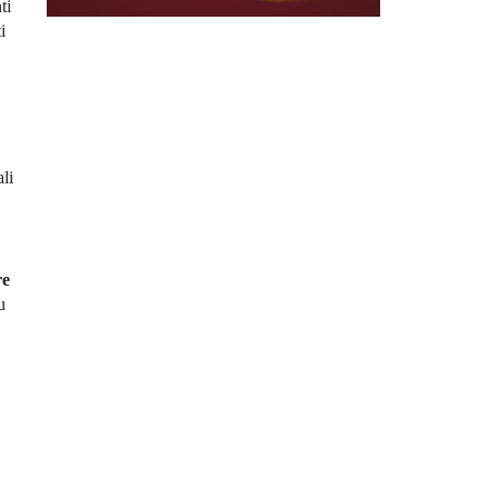
ti
i
ali
re
u