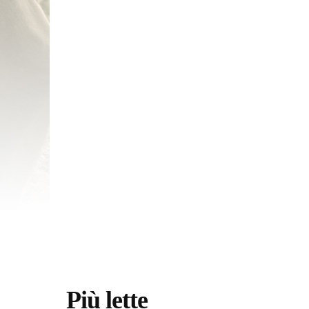
Più lette