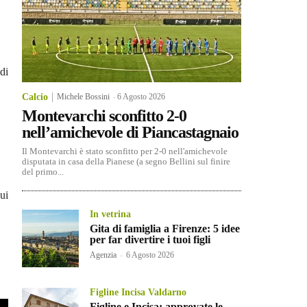
di
Calcio
Michele Bossini
-
6 Agosto 2026
Montevarchi sconfitto 2-0
nell’amichevole di Piancastagnaio
Il Montevarchi è stato sconfitto per 2-0 nell'amichevole
disputata in casa della Pianese (a segno Bellini sul finire
del primo...
sui
In vetrina
Gita di famiglia a Firenze: 5 idee
per far divertire i tuoi figli
Agenzia
-
6 Agosto 2026
Figline Incisa Valdarno
Figline e Incisa: approvate le