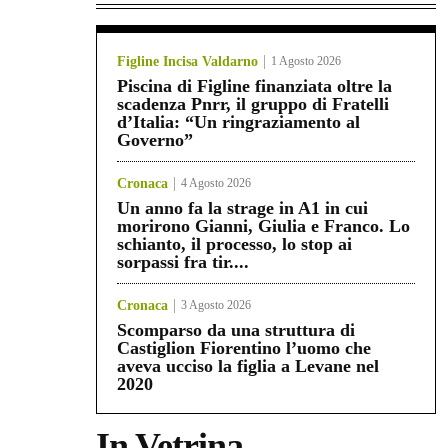
Figline Incisa Valdarno
1 Agosto 2026
Piscina di Figline finanziata oltre la
scadenza Pnrr, il gruppo di Fratelli
d’Italia: “Un ringraziamento al
Governo”
Cronaca
4 Agosto 2026
Un anno fa la strage in A1 in cui
morirono Gianni, Giulia e Franco. Lo
schianto, il processo, lo stop ai
sorpassi fra tir....
Cronaca
3 Agosto 2026
Scomparso da una struttura di
Castiglion Fiorentino l’uomo che
aveva ucciso la figlia a Levane nel
2020
In Vetrina