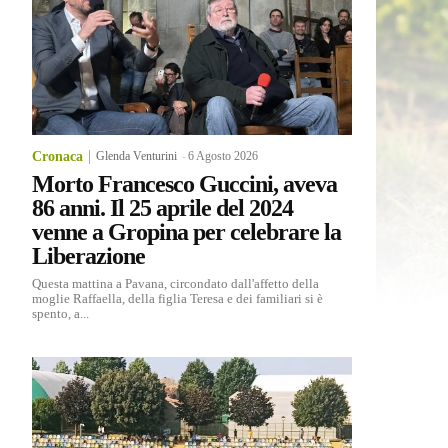
Cronaca
Glenda Venturini
-
6 Agosto 2026
Morto Francesco Guccini, aveva
86 anni. Il 25 aprile del 2024
venne a Gropina per celebrare la
Liberazione
Questa mattina a Pavana, circondato dall'affetto della
moglie Raffaella, della figlia Teresa e dei familiari si è
spento, a...