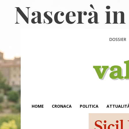
DOSSIER
HOME
CRONACA
POLITICA
ATTUALIT