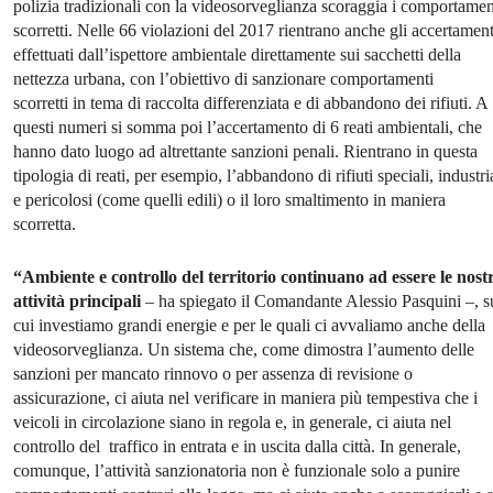
polizia tradizionali con la videosorveglianza scoraggia i comportamen
scorretti. Nelle 66 violazioni del 2017 rientrano anche gli accertament
effettuati dall’ispettore ambientale direttamente sui sacchetti della
nettezza urbana, con l’obiettivo di sanzionare comportamenti
scorretti in tema di raccolta differenziata e di abbandono dei rifiuti. A
questi numeri si somma poi l’accertamento di 6 reati ambientali, che
hanno dato luogo ad altrettante sanzioni penali. Rientrano in questa
tipologia di reati, per esempio, l’abbandono di rifiuti speciali, industri
e pericolosi (come quelli edili) o il loro smaltimento in maniera
scorretta.
“Ambiente e controllo del territorio continuano ad essere le nost
attività principali
– ha spiegato il Comandante Alessio Pasquini –, s
cui investiamo grandi energie e per le quali ci avvaliamo anche della
videosorveglianza. Un sistema che, come dimostra l’aumento delle
sanzioni per mancato rinnovo o per assenza di revisione o
assicurazione, ci aiuta nel verificare in maniera più tempestiva che i
veicoli in circolazione siano in regola e, in generale, ci aiuta nel
controllo del traffico in entrata e in uscita dalla città. In generale,
comunque, l’attività sanzionatoria non è funzionale solo a punire