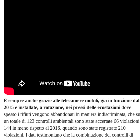
È sempre anche grazie alle telecamere mobili, già in funzione dal
2015 e installate, a rotazione, nei pressi delle ecostazioni
dove
spesso i rifiuti vengono abbandonati in maniera indiscriminata, che s
un totale di 123 controlli ambientali sono state accertate 66 violazioni
144 in meno rispetto al 2016, quando sono state registrate 210
violazioni. I dati testimoniano che la combinazione dei controlli di