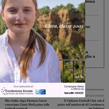
Piscina di Figline finanziata oltre la scadenza
Pnrr, il gruppo di Fratelli d’Italia: “Un
ringraziamento al Governo”
Cronaca
4 Agosto 2026
Un anno fa la strage in A1 in cui morirono
Gianni, Giulia e Franco. Lo schianto, il
processo, lo stop ai sorpassi fra tir....
Cronaca
3 Agosto 2026
Scomparso da una struttura di Castiglion
Fiorentino l’uomo che aveva ucciso la figlia a
Levane nel 2020
Articolo precedente
Articolo successivo
Miss Italia: dopo Eleonora Senesi
Il Valdarno Football Club cala il
conosciamo Giada Merli prima delle
poker nell’amichevole di Castelnuovo
prefinali nazionali
dei Sabbioni