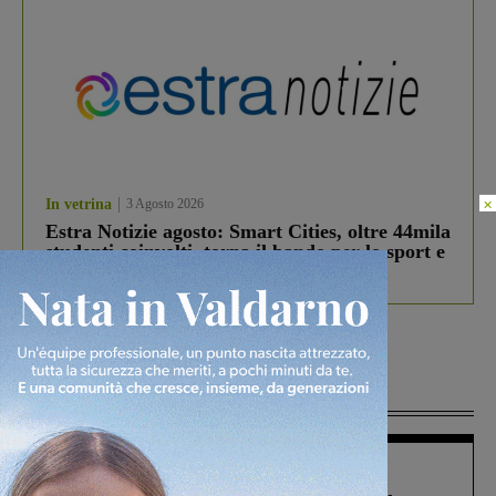
×
In vetrina
3 Agosto 2026
Estra Notizie agosto: Smart Cities, oltre 44mila
studenti coinvolti, torna il bando per lo sport e
debutta il podcast Estrair
Più lette
Figline Incisa Valdarno
1 Agosto 2026