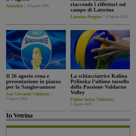
riaccende i riflettori sul
Attualità
6 Agosto 2026
campo di Laterina
Laterina Pergine
6 Agosto 2026
Il 26 agosto cena e
La schiacciatrice Kalina
presentazione in piazza
Pylinska l’ultimo tassello
per la Sangiovannese
della Passione Valdarno
Volley
San Giovanni Valdarno
5 Agosto 2026
Figline Incisa Valdarno
5 Agosto 2026
In Vetrina