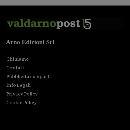
Arno Edizioni Srl
Chi siamo
Contatti
Pubblicità su Vpost
Info Legali
Privacy Policy
Cookie Policy
Html code here! Replace this with any non empty raw html
code and that's it.