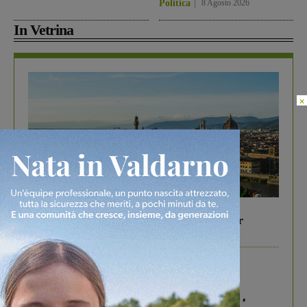
Politica
8 Agosto 2026
In Vetrina
×
In vetrina
6 Agosto 2026
Gita di famiglia a Firenze: 5 idee per far
divertire i tuoi figli