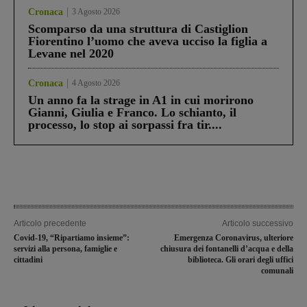
Cronaca
3 Agosto 2026
Scomparso da una struttura di Castiglion
Fiorentino l’uomo che aveva ucciso la figlia a
Levane nel 2020
Cronaca
4 Agosto 2026
Un anno fa la strage in A1 in cui morirono
Gianni, Giulia e Franco. Lo schianto, il
processo, lo stop ai sorpassi fra tir....
Articolo precedente
Articolo successivo
Covid-19, “Ripartiamo insieme”:
Emergenza Coronavirus, ulteriore
servizi alla persona, famiglie e
chiusura dei fontanelli d’acqua e della
cittadini
biblioteca. Gli orari degli uffici
comunali