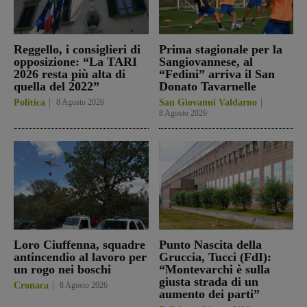
Reggello, i consiglieri di
Prima stagionale per la
opposizione: “La TARI
Sangiovannese, al
2026 resta più alta di
“Fedini” arriva il San
quella del 2022”
Donato Tavarnelle
Politica
8 Agosto 2026
San Giovanni Valdarno
8 Agosto 2026
Loro Ciuffenna, squadre
Punto Nascita della
antincendio al lavoro per
Gruccia, Tucci (FdI):
un rogo nei boschi
“Montevarchi è sulla
giusta strada di un
Cronaca
8 Agosto 2026
aumento dei parti”