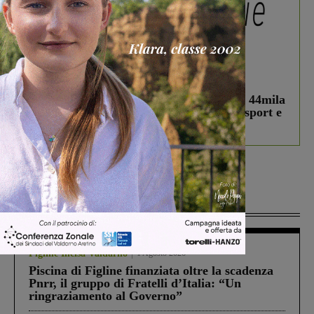
In vetrina
3 Agosto 2026
Estra Notizie agosto: Smart Cities, oltre 44mila
studenti coinvolti, torna il bando per lo sport e
debutta il podcast Estrair
Più lette
Figline Incisa Valdarno
1 Agosto 2026
Piscina di Figline finanziata oltre la scadenza
Pnrr, il gruppo di Fratelli d’Italia: “Un
ringraziamento al Governo”