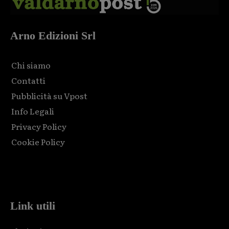
Arno Edizioni Srl
Chi siamo
Contatti
Pubblicità su Vpost
Info Legali
Privacy Policy
Cookie Policy
Html code here! Replace this with any non empty raw html
code and that's it.
Link utili