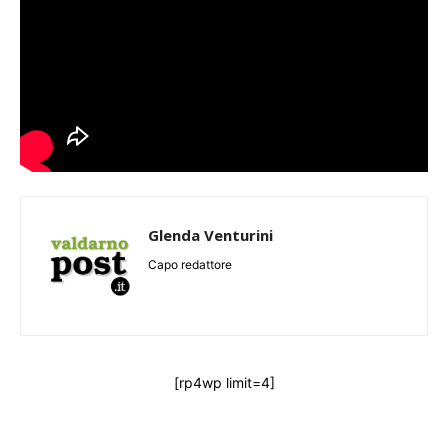
Glenda Venturini
Capo redattore
[rp4wp limit=4]